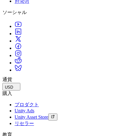
한국어
私たちのチームに連絡する
用語集
Unityエッセンシャルパスウェイ
マルチプラットフォーム
製造業
ライブストリーム
ソーシャル
技術用語のライブラリ
Unity は初めてですか？旅を始めましょう
Unity がサポートする 25 以上のプラットフォームを見る
運用の卓越性を達成する
開発者、クリエイター、インサイダーに参加する
インサイト
ハウツーガイド
LiveOps
小売
Unity Awards
ケーススタディ
ローンチ後のインサイトとライブゲームオペレーション
実用的なヒントとベストプラクティス
店内体験をオンライン体験に変換する
世界中のUnityクリエイターを祝う
実際の成功事例
成長
教育
自動車
ベストプラクティスガイド
詳しく見る
学生向け
イノベーションと車内体験を促進する
専門家のヒントとコツ
発見され、モバイルユーザーを獲得する
キャリアをスタートさせる
すべての業界を見る
デモ
アプリ内課金
教育者向け
デモ、サンプル、ビルディングブロック
通貨
ストアとD2C全体でIAPを管理
教育を大幅に強化
すべてのリソース
USD
新機能
収益化
教育機関向けライセンス
購入
プレイヤーを適切なゲームに接続する
Unityの力をあなたの機関に持ち込む
プロダクト
ブログ
Unity で宣伝
Unity で収益化
Unity Ads
更新情報、情報、技術的ヒント
活用事例
認定教材
Unity Asset Store
Unityのマスタリーを証明する
リセラー
お知らせ
モバイルゲーム
ニュース、ストーリー、プレスセンター
Unity でモバイル向けヒット作を制作して成長させる
教育