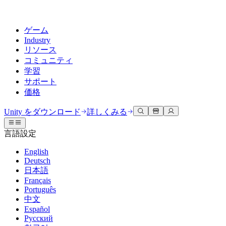
ゲーム
Industry
リソース
コミュニティ
学習
サポート
価格
開発
活用事例
技術ライブラリ
コミュニティハブ
すべてのレベルに対応
サポートオプション
Unity をダウンロード
詳しくみる
Unity Learn
Unityエンジン
3Dコラボレーション
ドキュメント
ディスカッション
ヘルプを得る
言語設定
無料でUnityスキルをマスターする
任意のプラットフォーム向けに2Dおよび3Dゲームを構築
リアルタイムで3Dプロジェクトを構築およびレビューする
Unityで成功するためのサポート
公式ユーザーマニュアルとAPIリファレンス
議論、問題解決、つながる
English
プロフェッショナルトレーニング
Deutsch
Success Plan
共同作業
没入型トレーニング
開発者ツール
イベント
日本語
Unityトレーナーでチームをレベルアップ
専門的なサポートで目標を早く達成する
チームでの共同作業と迅速なイテレーション
没入型環境でのトレーニング
リリースバージョンと問題追跡
グローバルおよびローカルイベント
Français
Unity初心者向け
Unity をダウンロード
Português
コミュニティストーリー
FAQ
顧客体験
中文
よくある質問への回答
ロードマップ
スタートガイド
プランと価格
インタラクティブな3D体験を作成する
Español
Made with Unity
今後の機能をレビューする
学習を開始しましょう
デプロイ
業界
Русский
Unityクリエイターの紹介
お問い合わせ