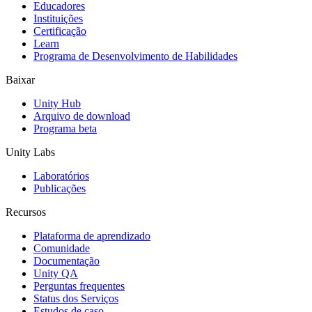
Jogos XR
Educadores
Lance jogos XR em várias plataformas
Instituições
Certificação
Learn
Jogos com multijogador
Programa de Desenvolvimento de Habilidades
Simplifique o desenvolvimento de jogos multiplayer
Baixar
Unity Hub
Arquivo de download
Programa beta
Unity Labs
Laboratórios
Publicações
Recursos
Plataforma de aprendizado
Comunidade
Documentação
Unity QA
Perguntas frequentes
Status dos Serviços
Estudos de caso