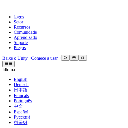
Jogos
Setor
Recursos
Comunidade
Aprendizado
Suporte
Preços
Desenvolva
Casos de uso
Biblioteca técnica
Central da Comunidade
Para todos os níveis
Opções de suporte
Baixe o Unity
Comece a usar
Engine do Unity
Colaboração 3D
Documentação
Discussões
Unity Learn
Obter ajuda
Idioma
Crie jogos 2D e 3D para qualquer plataforma
Construa e revise projetos 3D em tempo real
Domine habilidades do Unity gratuitamente
Ajudando você a ter sucesso com Unity
Manuais do usuário oficiais e referências de API
Discutir, resolver problemas e conectar
English
Colaboração
Treinamento imersivo
Treinamento profissional
Planos de sucesso
Deutsch
Ferramentas de desenvolvedor
Eventos
Colabore e itere rapidamente com sua equipe
Treine em ambientes imersivos
Aprimore sua equipe com treinadores do Unity
Alcance seus objetivos mais rápido com suporte especializado
日本語
Versões de lançamento e rastreador de problemas
Eventos globais e locais
Baixe o Unity
É iniciante no Unity?
Français
Histórias da comunidade
Experiências do cliente
Perguntas frequentes
Português
Roteiro
Planos e preços
Crie experiências interativas em 3D
Conceitos básicos
Respostas para perguntas comuns
中文
Revisar recursos futuros
Made with Unity
Implante
Setores
Inicie seu aprendizado
Español
Mostrando criadores do Unity
Русский
Entre em contato conosco
Glossário
한국어
Multiplataforma
Manufatura
Caminhos Essenciais do Unity
Conecte-se com nossa equipe
Biblioteca de termos técnicos
Transmissões ao vivo