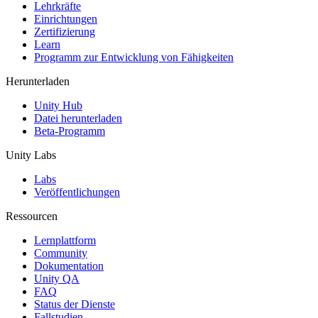
XR-Spiele
Lehrkräfte
XR-Spiele plattformübergreifend starten
Einrichtungen
Zertifizierung
Learn
Multiplayer-Spiele
Programm zur Entwicklung von Fähigkeiten
Vereinfachte Entwicklung von Multiplayer-Spielen
Herunterladen
Unity Hub
Datei herunterladen
Beta-Programm
Unity Labs
Labs
Veröffentlichungen
Ressourcen
Lernplattform
Community
Dokumentation
Unity QA
FAQ
Status der Dienste
Fallstudien