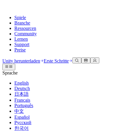
Spiele
Branche
Ressourcen
Community
Lernen
Support
Preise
Entwicklung
Anwendungsfälle
Technische Bibliothek
Community Hub
Für jedes Niveau
Kundendienstoptionen
Unity herunterladen
Erste Schritte
Unity Engine
3D-Zusammenarbeit
Dokumentation
Diskussionen
Unity Learn
Hilfe erhalten
Sprache
Erstellen Sie 2D- und 3D-Spiele für jede Plattform
Erstellen und überprüfen Sie 3D-Projekte in Echtzeit
Meistern Sie Unity-Fähigkeiten kostenlos
Wir helfen Ihnen, mit Unity erfolgreich zu sein
Offizielle Benutzerhandbücher und API-Referenzen
Diskutieren, Probleme lösen und verbinden
English
Zusammenarbeit
Immersive Schulung
Professionelles Training
Erfolgspläne
Deutsch
Entwicklertools
Veranstaltungen
Schnell mit Ihrem Team zusammenarbeiten und iterieren
In immersiven Umgebungen trainieren
Verbessern Sie Ihr Team mit Unity-Trainern
Erreichen Sie Ihre Ziele schneller mit Expertenunterstützung
日本語
Versionsfreigaben und Fehlerverfolgung
Globale und lokale Veranstaltungen
Unity herunterladen
Neu bei Unity
Français
Gemeinschaftsgeschichten
Kundenerlebnisse
FAQ
Português
Roadmap
Abonnements und Preise
Interaktive 3D-Erlebnisse erstellen
Erste Schritte
Antworten auf häufige Fragen
中文
Bevorstehende Funktionen überprüfen
Made with Unity
Bereitstellen
Branchen
Beginnen Sie noch heute mit dem Lernen
Español
Präsentation von Unity-Schöpfern
Русский
Kontakt aufnehmen
Glossar
한국어
Multiplattform
Fertigung
Unity Essential Pathways
Verbinden Sie sich mit unserem Team
Bibliothek technischer Begriffe
Livestreams