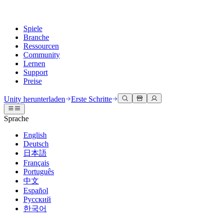
Spiele
Branche
Ressourcen
Community
Lernen
Support
Preise
Entwicklung
Anwendungsfälle
Technische Bibliothek
Community Hub
Für jedes Niveau
Kundendienstoptionen
Unity herunterladen
Erste Schritte
Unity Engine
3D-Zusammenarbeit
Dokumentation
Diskussionen
Unity Learn
Hilfe erhalten
Sprache
Erstellen Sie 2D- und 3D-Spiele für jede Plattform
Erstellen und überprüfen Sie 3D-Projekte in Echtzeit
Meistern Sie Unity-Fähigkeiten kostenlos
Wir helfen Ihnen, mit Unity erfolgreich zu sein
Offizielle Benutzerhandbücher und API-Referenzen
Diskutieren, Probleme lösen und verbinden
English
Zusammenarbeit
Immersive Schulung
Professionelles Training
Erfolgspläne
Deutsch
Entwicklertools
Veranstaltungen
Schnell mit Ihrem Team zusammenarbeiten und iterieren
In immersiven Umgebungen trainieren
Verbessern Sie Ihr Team mit Unity-Trainern
Erreichen Sie Ihre Ziele schneller mit Expertenunterstützung
日本語
Versionsfreigaben und Fehlerverfolgung
Globale und lokale Veranstaltungen
Unity herunterladen
Neu bei Unity
Français
Gemeinschaftsgeschichten
Kundenerlebnisse
FAQ
Português
Roadmap
Abonnements und Preise
Interaktive 3D-Erlebnisse erstellen
Erste Schritte
Antworten auf häufige Fragen
中文
Bevorstehende Funktionen überprüfen
Made with Unity
Bereitstellen
Branchen
Beginnen Sie noch heute mit dem Lernen
Español
Präsentation von Unity-Schöpfern
Русский
Kontakt aufnehmen
Glossar
한국어
Multiplattform
Fertigung
Unity Essential Pathways
Verbinden Sie sich mit unserem Team
Bibliothek technischer Begriffe
Livestreams