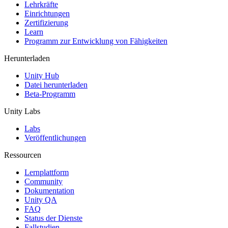
XR-Spiele
Lehrkräfte
XR-Spiele plattformübergreifend starten
Einrichtungen
Zertifizierung
Learn
Multiplayer-Spiele
Programm zur Entwicklung von Fähigkeiten
Vereinfachte Entwicklung von Multiplayer-Spielen
Herunterladen
Unity Hub
Datei herunterladen
Beta-Programm
Unity Labs
Labs
Veröffentlichungen
Ressourcen
Lernplattform
Community
Dokumentation
Unity QA
FAQ
Status der Dienste
Fallstudien