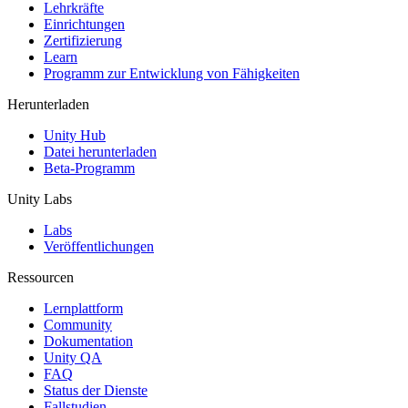
XR-Spiele
Lehrkräfte
XR-Spiele plattformübergreifend starten
Einrichtungen
Zertifizierung
Learn
Multiplayer-Spiele
Programm zur Entwicklung von Fähigkeiten
Vereinfachte Entwicklung von Multiplayer-Spielen
Herunterladen
Unity Hub
Datei herunterladen
Beta-Programm
Unity Labs
Labs
Veröffentlichungen
Ressourcen
Lernplattform
Community
Dokumentation
Unity QA
FAQ
Status der Dienste
Fallstudien