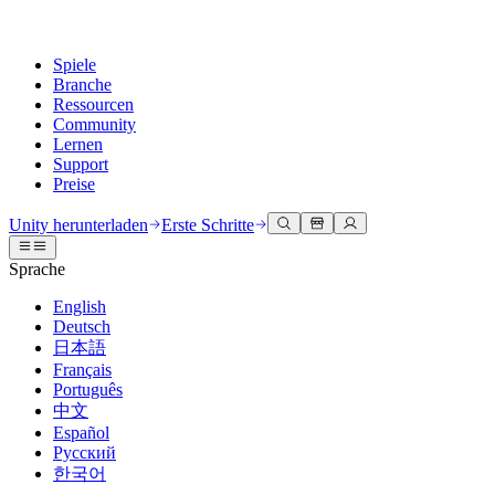
Spiele
Branche
Ressourcen
Community
Lernen
Support
Preise
Entwicklung
Anwendungsfälle
Technische Bibliothek
Community Hub
Für jedes Niveau
Kundendienstoptionen
Unity herunterladen
Erste Schritte
Unity Engine
3D-Zusammenarbeit
Dokumentation
Diskussionen
Unity Learn
Hilfe erhalten
Sprache
Erstellen Sie 2D- und 3D-Spiele für jede Plattform
Erstellen und überprüfen Sie 3D-Projekte in Echtzeit
Meistern Sie Unity-Fähigkeiten kostenlos
Wir helfen Ihnen, mit Unity erfolgreich zu sein
Offizielle Benutzerhandbücher und API-Referenzen
Diskutieren, Probleme lösen und verbinden
English
Zusammenarbeit
Immersive Schulung
Professionelles Training
Erfolgspläne
Deutsch
Entwicklertools
Veranstaltungen
Schnell mit Ihrem Team zusammenarbeiten und iterieren
In immersiven Umgebungen trainieren
Verbessern Sie Ihr Team mit Unity-Trainern
Erreichen Sie Ihre Ziele schneller mit Expertenunterstützung
日本語
Versionsfreigaben und Fehlerverfolgung
Globale und lokale Veranstaltungen
Unity herunterladen
Neu bei Unity
Français
Gemeinschaftsgeschichten
Kundenerlebnisse
FAQ
Português
Roadmap
Abonnements und Preise
Interaktive 3D-Erlebnisse erstellen
Erste Schritte
Antworten auf häufige Fragen
中文
Bevorstehende Funktionen überprüfen
Made with Unity
Bereitstellen
Branchen
Beginnen Sie noch heute mit dem Lernen
Español
Präsentation von Unity-Schöpfern
Русский
Kontakt aufnehmen
Glossar
한국어
Multiplattform
Fertigung
Unity Essential Pathways
Verbinden Sie sich mit unserem Team
Bibliothek technischer Begriffe
Livestreams