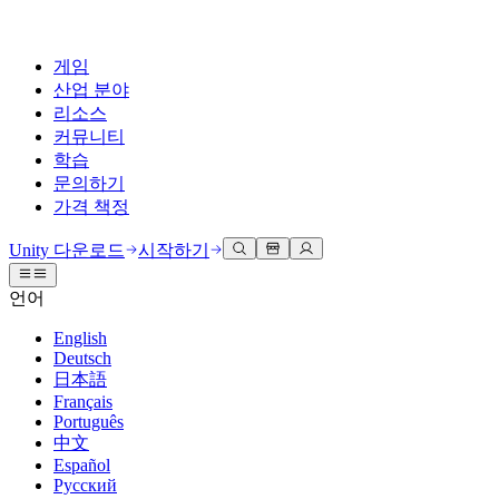
게임
산업 분야
리소스
커뮤니티
학습
문의하기
가격 책정
개발
활용 부문
테크니컬 라이브러리
커뮤니티 허브
모든 레벨 지원
지원 옵션
Unity 다운로드
시작하기
Unity Learn
Unity 엔진
3D 협업
기술 자료
토론
도움 받기
언어
무료로 Unity 기술 마스터
모든 플랫폼 위한 2D 및 3D 게임 제작
실시간 3D 프로젝트 빌드 및 검토
성공을 위한 Unity
공식 유저. '광고 지면'의 타겟 고객 매뉴얼 및 API 레퍼런스
토론, 문제 해결, 소통
English
전문 교육
Deutsch
협업
몰입형 교육
Success 플랜
개발자 툴
이벤트
日本語
Unity 강사와 함께 팀의 역량을 강화하세요
팀과 함께 신속한 협업과 반복 작업을 수행하세요.
몰입도 높은 환경 제작
전문가 지원을 통해 더 빠르게 목표 도달률 달성
릴리스 버전 및 이슈 트래커
글로벌 이벤트 및 현지 이벤트
Français
Unity 처음 사용하시나요
Unity 다운로드
Português
커뮤니티 사례
FAQ
고객 경험
中文
로드맵
시작하기
일반적인 질문에 대한 답변
플랜 및 가격
인터랙티브 3D 경험 제작
Español
Made with Unity
예정된 기능 검토
학습 시작하기
배포
산업 분야
Русский
Unity 크리에이터 소개