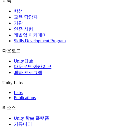
교육
인디 게임
학생
소규모 팀으로 대작 게임을 출시하세요.
교육 담당자
기관
인증 시험
XR 게임
레벨업 아카데미
여러 플랫폼에서 XR 게임을 출시하세요.
Skills Development Program
멀티플레이어 게임
다운로드
멀티플레이어 게임 개발을 간소화하세요.
Unity Hub
다운로드 아카이브
베타 프로그램
Unity Labs
Labs
Publications
리소스
Unity 학습 플랫폼
커뮤니티