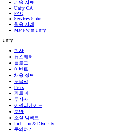
기술 자료
Unity QA
FAQ
Services Status
활용 사례
Made with Unity
Unity
회사
뉴스레터
블로그
이벤트
채용 정보
도움말
Press
파트너
투자자
어필리에이트
보안
소셜 임팩트
Inclusion & Diversity
문의하기