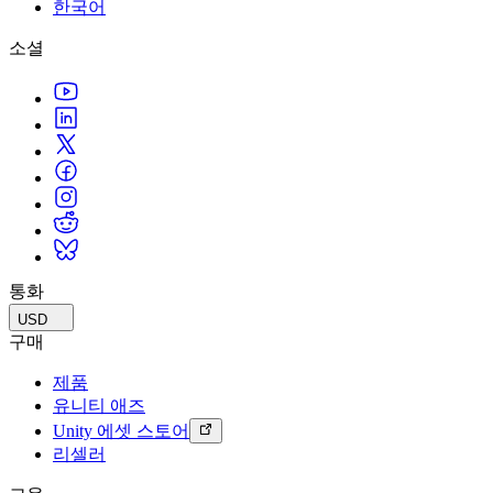
문의하기
한국어
용어집
Unity 필수 학습 길잡이
유니티 팀과 소통하기
멀티플랫폼
제조업
Livestreams
소셜
기술 용어 라이브러리
Unity 사용이 처음이신가요? 여정 시작하기
Unity가 지원하는 25개 이상의 플랫폼을 살펴보세요.
운영 우수성 확보
개발자, 크리에이터, Insider와의 소통
분석 자료
사용법 가이드
LiveOps
리테일
Unity Awards
활용 사례
출시 후 인사이트를 확인하고 라이브 게임을 운영하세요.
실용적인 팁 및 베스트 프랙티스
상점 경험을 온라인 경험으로 전환
전 세계 Unity 크리에이터 축하
실제 성공 사례
성장
교육
자동차
베스트 프랙티스 가이드
사용자 확보
학생용
혁신을 가속화하고 차량 내 경험을 향상시키세요.
전문가 팁
모바일 사용자를 검색하고 Acquire
커리어 시작하기
모든 산업 보기
데모
인앱 결제
교육 담당자 대상 교육
데모, 샘플 및 빌딩 블록
통화
매장 및 D2C 전반에 걸쳐 IAP 관리하세요.
교육 효율 극대화
모든 리소스
USD
새로운 기능
수익화
교육 라이선스
구매
적합한 게임으로 플레이어 연결
교육 기관에 Unity 강력한 기능 도입
제품
블로그
Unity로 광고하세요
Unity로 수익화하세요
유니티 애즈
업데이트, 정보, 기술 팁
활용 부문
자격증
Unity 에셋 스토어
Unity 숙련도를 입증하세요
리셀러
뉴스
모바일 게임
뉴스, 스토리, 보도 센터
Unity로 모바일 히트작을 제작하고 성장시키세요.