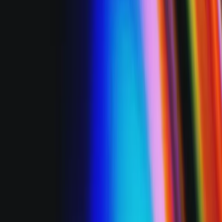
Документация
Unity QA
FAQ
Статус услуг
Истории успеха
Made with Unity
Unity
Наша компания
Новостная рассылка
Блог
События
Вакансии
Справка
Пресса
Партнеры
Инвесторы
Партнеры
Безопасность
Отдел Social Impact
Инклюзия и разнообразие
Связаться с нами
© Unity Technologies, 2026