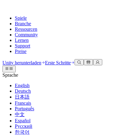
Spiele
Branche
Ressourcen
Community
Lernen
Support
Preise
Entwicklung
Anwendungsfälle
Technische Bibliothek
Community Hub
Für jedes Niveau
Kundendienstoptionen
Unity herunterladen
Erste Schritte
Unity Engine
3D-Zusammenarbeit
Dokumentation
Diskussionen
Unity Learn
Hilfe erhalten
Sprache
Erstellen Sie 2D- und 3D-Spiele für jede Plattform
Erstellen und überprüfen Sie 3D-Projekte in Echtzeit
Meistern Sie Unity-Fähigkeiten kostenlos
Wir helfen Ihnen, mit Unity erfolgreich zu sein
Offizielle Benutzerhandbücher und API-Referenzen
Diskutieren, Probleme lösen und verbinden
English
Zusammenarbeit
Immersive Schulung
Professionelles Training
Erfolgspläne
Deutsch
Entwicklertools
Veranstaltungen
Schnell mit Ihrem Team zusammenarbeiten und iterieren
In immersiven Umgebungen trainieren
Verbessern Sie Ihr Team mit Unity-Trainern
Erreichen Sie Ihre Ziele schneller mit Expertenunterstützung
日本語
Versionsfreigaben und Fehlerverfolgung
Globale und lokale Veranstaltungen
Unity herunterladen
Neu bei Unity
Français
Gemeinschaftsgeschichten
Kundenerlebnisse
FAQ
Português
Roadmap
Abonnements und Preise
Interaktive 3D-Erlebnisse erstellen
Erste Schritte
Antworten auf häufige Fragen
中文
Bevorstehende Funktionen überprüfen
Made with Unity
Bereitstellen
Branchen
Beginnen Sie noch heute mit dem Lernen
Español
Präsentation von Unity-Schöpfern
Русский
Kontakt aufnehmen
Glossar
한국어
Multiplattform
Fertigung
Unity Essential Pathways
Verbinden Sie sich mit unserem Team
Bibliothek technischer Begriffe
Livestreams