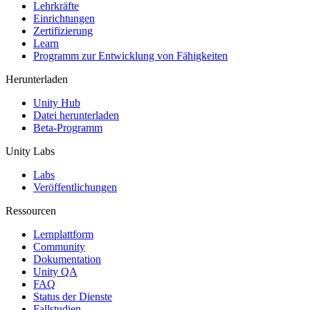
XR-Spiele
Lehrkräfte
XR-Spiele plattformübergreifend starten
Einrichtungen
Zertifizierung
Learn
Multiplayer-Spiele
Programm zur Entwicklung von Fähigkeiten
Vereinfachte Entwicklung von Multiplayer-Spielen
Herunterladen
Unity Hub
Datei herunterladen
Beta-Programm
Unity Labs
Labs
Veröffentlichungen
Ressourcen
Lernplattform
Community
Dokumentation
Unity QA
FAQ
Status der Dienste
Fallstudien