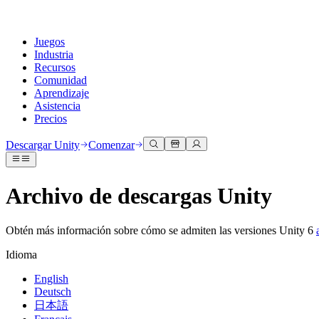
Juegos
Industria
Recursos
Comunidad
Aprendizaje
Asistencia
Precios
Desarrollar
Casos de uso
Biblioteca técnica
Centro de la comunidad
Para todos los niveles
Opciones de soporte
Descargar Unity
Comenzar
Motor de Unity
Colaboración 3D
Documentación
Discusiones
Unity Learn
Obtener ayuda
Crea juegos 2D y 3D para cualquier plataforma
Construye y revisa proyectos 3D en tiempo real
Domina las habilidades de Unity de forma gratuita
Ayudándote a tener éxito con Unity
Archivo de descargas Unity
Manuales de usuario oficiales y referencias de API
Discute, resuelve problemas y conéctate
Colaboración
Capacitación envolvente
Capacitación profesional
Planes de éxito
Herramientas para desarrolladores
Eventos
Colabora e itera rápidamente con tu equipo
Capacitación en entornos envolventes
Mejora tu equipo con entrenadores de Unity
Alcanza tus metas más rápido con soporte experto
Obtén más información sobre cómo se admiten las versiones Unity 6
Versiones de lanzamiento y rastreador de problemas
Eventos globales y locales
Descargar Unity
¿No tienes experiencia con Unity?
Historias de la comunidad
Experiencias del cliente
PREGUNTAS FRECUENTES
Idioma
Hoja de ruta
Planes y precios
Crea experiencias interactivas en 3D
Primeros pasos
Respuestas a preguntas comunes
Revisar características próximas
Hecho con Unity
Implementar
Industrias
Pon en marcha tu aprendizaje
English
Presentando a los creadores de Unity
Deutsch
Contáctanos
Glosario
日本語
Multiplataforma
Fabricación
Rutas esenciales de Unity
Conéctate con nuestro equipo
Biblioteca de términos técnicos
Transmisiones en vivo