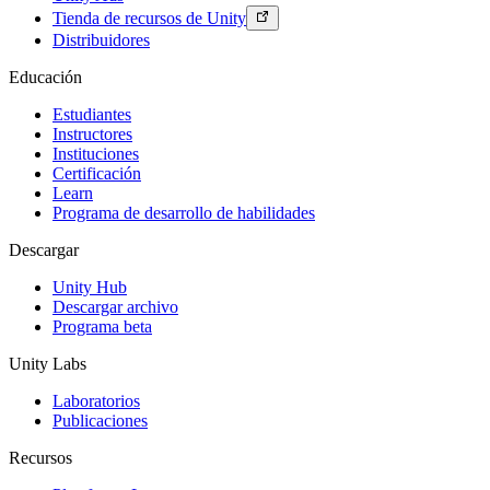
Juegos XR
Tienda de recursos de Unity
Lanza juegos XR en múltiples plataformas
Distribuidores
Juegos multijugador
Educación
Simplifica el desarrollo de juegos multijugador
Estudiantes
Instructores
Instituciones
Certificación
Learn
Programa de desarrollo de habilidades
Descargar
Unity Hub
Descargar archivo
Programa beta
Unity Labs
Laboratorios
Publicaciones
Recursos