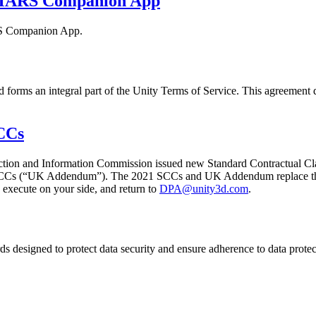
y MARS Companion App
ARS Companion App.
forms an integral part of the Unity Terms of Service. This agreement d
CCs
ction and Information Commission issued new Standard Contractual Cla
SCCs (“UK Addendum”). The 2021 SCCs and UK Addendum replace the 
execute on your side, and return to
DPA@unity3d.com
.
 designed to protect data security and ensure adherence to data protec