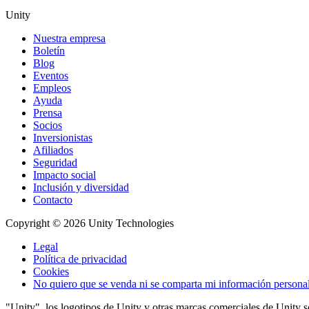
Unity
Nuestra empresa
Boletín
Blog
Eventos
Empleos
Ayuda
Prensa
Socios
Inversionistas
Afiliados
Seguridad
Impacto social
Inclusión y diversidad
Contacto
Copyright © 2026 Unity Technologies
Legal
Política de privacidad
Cookies
No quiero que se venda ni se comparta mi información persona
"Unity", los logotipos de Unity y otras marcas comerciales de Unity 