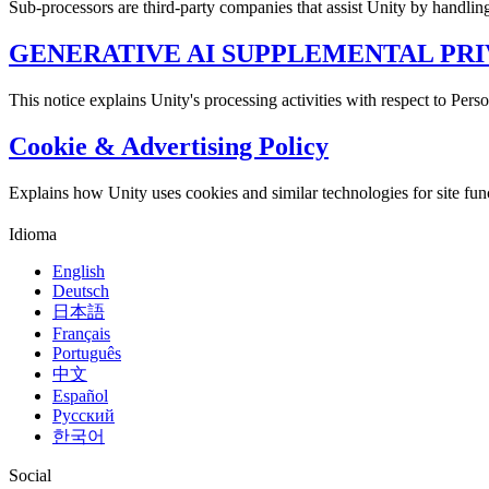
Sub-processors are third-party companies that assist Unity by handlin
GENERATIVE AI SUPPLEMENTAL PRI
This notice explains Unity's processing activities with respect to Per
Cookie & Advertising Policy
Explains how Unity uses cookies and similar technologies for site functi
Idioma
English
Deutsch
日本語
Français
Português
中文
Español
Русский
한국어
Social