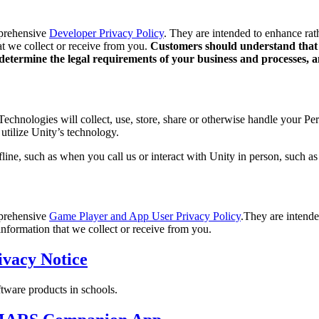
mprehensive
Developer Privacy Policy
. They are intended to enhance rat
at we collect or receive from you.
Customers should understand that U
to determine the legal requirements of your business and processes,
hnologies will collect, use, store, share or otherwise handle your Pers
utilize Unity’s technology.
anal directo al consumidor (D2C).
line, such as when you call us or interact with Unity in person, such as 
mprehensive
Game Player and App User Privacy Policy
.They are intende
information that we collect or receive from you.
ivacy Notice
ftware products in schools.