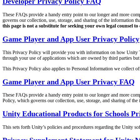
Developer Privacy Policy FAQ
Descubre más de 25 plataformas que Unity soporta
Logra la excelencia operativa
¿No tienes experiencia con Unity? Comienza tu viaje
Información útil
Únete a desarrolladores, creadores e insiders
LiveOps
Venta minorista
Guías prácticas
These FAQs provide a handy entry point to our longer and more co
Casos de estudio
Premios Unity
Perspectivas post-lanzamiento y operaciones de juego en vivo
Transforma las experiencias en tienda en experiencias en línea
Consejos prácticos y mejores prácticas
governs our collection, use, storage, and sharing of the information th
Historias de éxito en el mundo real
Celebrando a los creadores de Unity en todo el mundo
Expande
Educación
this page is not a substitute for seeking your own legal counsel 
Industria automotriz
Guías de mejores prácticas
Game Player and App User Privacy Policy
Adquisición de usuarios
Impulsar la innovación y las experiencias en el automóvil
Para estudiantes
Consejos y trucos de expertos
Hazte descubrir y adquiere usuarios móviles
Ver todas las industrias
Impulsa tu carrera
This Privacy Policy will provide you with information on how Unity Tec
Demostraciones
Compras dentro de la aplicación
Para docentes
through your use of applications which are owned by third parties but 
Demostraciones, muestras y bloques de construcción
Gestionar las IAP dentro de la aplicación en tiendas físicas y en el c
Potencia tu enseñanza
Todos los recursos
This Privacy Policy also applies to Personal Information we collect off
Novedades
Monetización
Licencia gratuita para fines educativos
Game Player and App User Privacy FAQ
Conecta a los jugadores con los juegos adecuados
Lleva el poder de Unity a tu institución
Blog
Publicitar con Unity
Monetizar con Unity
Actualizaciones, información y consejos técnicos
Casos de uso
Certificaciones
These FAQs provide a handy entry point to our longer and more co
Demuestra tu dominio de Unity
Policy, which governs our collection, use, storage, and sharing of the 
Novedades
Juegos móviles
Noticias, historias y centro de prensa
Crea y expande éxitos móviles con Unity
Unity Educational Products for Schools Pr
Juegos independientes
This sets forth Unity’s policies and procedures regarding the Unity so
Lanza grandes juegos con equipos pequeños