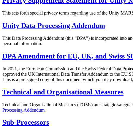
Privacy Supplement Statement for Unit
Juegos XR
Lanza juegos XR en múltiples plataformas
This sets forth special privacy terms regarding use of the Unity M
Juegos multijugador
Unity Data Processing Addendum
Simplifica el desarrollo de juegos multijugador
This Data Processing Addendum (this “DPA”) is incorporated into and 
personal information.
DPA Amendment for EU, UK, and Swiss S
In 2021, the European Commission and the Swiss Federal Data Prote
approved the UK International Data Transfer Addendum to the EU 
This is a pre-signed copy of this document which you may download, 
Technical and Organisational Measures
Technical and Organisational Measures (TOMs) are strategic safeguards
Processing Addendum
.
Sub-Processors