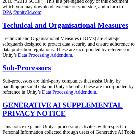
2010 (“2010 SCCs”). This is a pre-signed copy of this document
which you may download, execute on your side, and return to
DPA@unity3d.com
.
Technical and Organisational Measures
Technical and Organisational Measures (TOMs) are strategic
safeguards designed to protect data security and ensure adherence to
data protection regulations. These are incorporated by reference in
Unity’s
Data Processing Addendum
.
Sub-Processors
Sub-processors are third-party companies that assist Unity by
handling personal data on Unity's behalf. These are incorporated by
reference in Unity’s
Data Processing Addendum
.
GENERATIVE AI SUPPLEMENTAL
PRIVACY NOTICE
This notice explains Unity's processing activities with respect to
Personal Information collected through users of Generative AI Tools