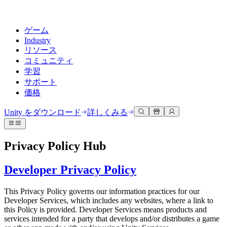
ゲーム
Industry
リソース
コミュニティ
学習
サポート
価格
開発
活用事例
技術ライブラリ
コミュニティハブ
すべてのレベルに対応
サポートオプション
Unity をダウンロード
詳しくみる
Unity Learn
Unityエンジン
3Dコラボレーション
ドキュメント
ディスカッション
ヘルプを得る
無料でUnityスキルをマスターする
任意のプラットフォーム向けに2Dおよび3Dゲームを構築
リアルタイムで3Dプロジェクトを構築およびレビューする
Unityで成功するためのサポート
Privacy Policy Hub
公式ユーザーマニュアルとAPIリファレンス
議論、問題解決、つながる
プロフェッショナルトレーニング
Success Plan
共同作業
没入型トレーニング
Developer Privacy Policy
開発者ツール
イベント
Unityトレーナーでチームをレベルアップ
専門的なサポートで目標を早く達成する
チームでの共同作業と迅速なイテレーション
没入型環境でのトレーニング
リリースバージョンと問題追跡
グローバルおよびローカルイベント
Unity初心者向け
Unity をダウンロード
This Privacy Policy governs our information practices for our
コミュニティストーリー
FAQ
顧客体験
Developer Services, which includes any websites, where a link to
よくある質問への回答
ロードマップ
スタートガイド
プランと価格
インタラクティブな3D体験を作成する
this Policy is provided. Developer Services means products and
Made with Unity
今後の機能をレビューする
学習を開始しましょう
デプロイ
業界
services intended for a party that develops and/or distributes a game
Unityクリエイターの紹介
お問い合わせ