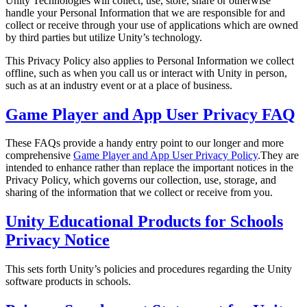
Unity Technologies will collect, use, store, share or otherwise
handle your Personal Information that we are responsible for and
インディーゲーム
collect or receive through your use of applications which are owned
by third parties but utilize Unity’s technology.
少人数のチームで大規模なゲームを開発する
This Privacy Policy also applies to Personal Information we collect
XR ゲーム
offline, such as when you call us or interact with Unity in person,
XR ゲームを複数プラットフォーム向けにローンチする
such as at an industry event or at a place of business.
Game Player and App User Privacy FAQ
マルチプレイヤーゲーム
マルチプレイヤーゲーム制作を簡素化
These FAQs provide a handy entry point to our longer and more
comprehensive
Game Player and App User Privacy Policy
.They are
intended to enhance rather than replace the important notices in the
Privacy Policy, which governs our collection, use, storage, and
sharing of the information that we collect or receive from you.
Unity Educational Products for Schools
Privacy Notice
This sets forth Unity’s policies and procedures regarding the Unity
software products in schools.