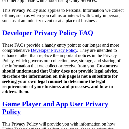
or other app made with and/or using Unity Services.
私たちのチームに連絡する
用語集
Unityエッセンシャルパスウェイ
マルチプラットフォーム
製造業
This Privacy Policy also applies to Personal Information we collect
ライブストリーム
技術用語のライブラリ
Unity は初めてですか？旅を始めましょう
Unity がサポートする 25 以上のプラットフォームを見る
運用の卓越性を達成する
offline, such as when you call us or interact with Unity in person,
開発者、クリエイター、インサイダーに参加する
インサイト
such as at an industry event or at a place of business.
ハウツーガイド
LiveOps
小売
Unity Awards
ケーススタディ
Developer Privacy Policy FAQ
ローンチ後のインサイトとライブゲームオペレーション
実用的なヒントとベストプラクティス
店内体験をオンライン体験に変換する
世界中のUnityクリエイターを祝う
実際の成功事例
成長
教育
These FAQs provide a handy entry point to our longer and more
自動車
ベストプラクティスガイド
comprehensive
Developer Privacy Policy
. They are intended to
詳しく見る
学生向け
イノベーションと車内体験を促進する
enhance rather than replace the important notices in the Privacy
専門家のヒントとコツ
発見され、モバイルユーザーを獲得する
キャリアをスタートさせる
すべての業界を見る
Policy, which governs our collection, use, storage, and sharing of
the information that we collect or receive from you.
Customers
デモ
アプリ内課金
教育者向け
should understand that Unity does not provide legal advice,
デモ、サンプル、ビルディングブロック
ストアとD2C全体でIAPを管理
教育を大幅に強化
therefore the information on this page is not a substitute for
すべてのリソース
seeking your own legal counsel to determine the legal
requirements of your business and processes, and how to
新機能
収益化
教育機関向けライセンス
address them.
プレイヤーを適切なゲームに接続する
Unityの力をあなたの機関に持ち込む
ブログ
Unity で宣伝
Unity で収益化
Game Player and App User Privacy
更新情報、情報、技術的ヒント
活用事例
認定教材
Policy
Unityのマスタリーを証明する
お知らせ
モバイルゲーム
This Privacy Policy will provide you with information on how
ニュース、ストーリー、プレスセンター
Unity でモバイル向けヒット作を制作して成長させる