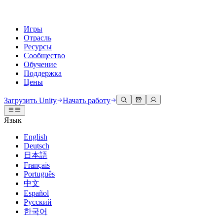
Игры
Отрасль
Ресурсы
Сообщество
Обучение
Поддержка
Цены
Разработка
Примеры использования
Техническая библиотека
Сообщество
Для каждого уровня
Варианты поддержки
Загрузить Unity
Начать работу
Движок Unity
3D сотрудничество
Документация
Обсуждения
Unity Learn
Получить помощь
Язык
Создавайте 2D и 3D игры для любой платформы
Создавайте и просматривайте 3D проекты в реальном времени
Освойте навыки Unity бесплатно
Помогаем вам добиться успеха с Unity
Официальные руководства пользователя и ссылки на API
Обсуждать, решать проблемы и соединяться
English
Совместная работа
Иммерсивное обучение
Профессиональное обучение
Планы успеха
Deutsch
Инструменты для разработчиков
События
Сотрудничайте и быстро вносите изменения с вашей командой
Обучение в иммерсивных средах
Повышайте уровень своей команды с тренерами Unity
Достигайте своих целей быстрее с помощью экспертов
日本語
Версии релизов и трекер проблем
Глобальные и местные события
Загрузить Unity
Не использовали Unity раньше
Français
Истории сообщества
Пользовательские опыты
FAQ
Português
План развития
Тарифы и цены
Создавайте интерактивные 3D опыты
С чего начать
Ответы на часто задаваемые вопросы
中文
Обзор предстоящих функций
Made with Unity
Развертывание
Отрасли
Приступите к обучению
Español
Показ Unity-креаторов
Русский
Связаться с нами
Глоссарий
한국어
Многоплатформенность
Производство
Основные пути Unity
Свяжитесь с нашей командой
Библиотека технических терминов
Прямые трансляции