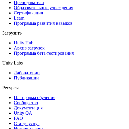
Выпускайте большие игры с небольшими командами
Преподаватели
Образовательные учреждения
XR-игры
Сертификация
Запускайте XR-игры на разных платформах
Learn
Программа развития навыков
Многопользовательские игры
Загрузить
Упрощенное создание многопользовательских игр
Unity Hub
Архив загрузок
Программа бета-тестирования
Unity Labs
Лаборатории
Публикации
Ресурсы
Платформа обучения
Сообщество
Документация
Unity QA
FAQ
Статус услуг
Истории успеха