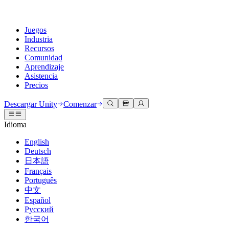
Juegos
Industria
Recursos
Comunidad
Aprendizaje
Asistencia
Precios
Desarrollar
Casos de uso
Biblioteca técnica
Centro de la comunidad
Para todos los niveles
Opciones de soporte
Descargar Unity
Comenzar
Motor de Unity
Colaboración 3D
Documentación
Discusiones
Unity Learn
Obtener ayuda
Idioma
Crea juegos 2D y 3D para cualquier plataforma
Construye y revisa proyectos 3D en tiempo real
Domina las habilidades de Unity de forma gratuita
Ayudándote a tener éxito con Unity
Manuales de usuario oficiales y referencias de API
Discute, resuelve problemas y conéctate
English
Colaboración
Capacitación envolvente
Capacitación profesional
Planes de éxito
Deutsch
Herramientas para desarrolladores
Eventos
Colabora e itera rápidamente con tu equipo
Capacitación en entornos envolventes
Mejora tu equipo con entrenadores de Unity
Alcanza tus metas más rápido con soporte experto
日本語
Versiones de lanzamiento y rastreador de problemas
Eventos globales y locales
Descargar Unity
¿No tienes experiencia con Unity?
Français
Historias de la comunidad
Experiencias del cliente
PREGUNTAS FRECUENTES
Português
Hoja de ruta
Planes y precios
Crea experiencias interactivas en 3D
Primeros pasos
Respuestas a preguntas comunes
中文
Revisar características próximas
Hecho con Unity
Implementar
Industrias
Pon en marcha tu aprendizaje
Español
Presentando a los creadores de Unity
Русский
Contáctanos
Glosario
한국어
Multiplataforma
Fabricación
Rutas esenciales de Unity
Conéctate con nuestro equipo
Biblioteca de términos técnicos
Transmisiones en vivo