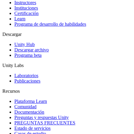
Instructores
Juegos XR
Instituciones
Lanza juegos XR en múltiples plataformas
Certificación
Learn
Programa de desarrollo de habilidades
Juegos multijugador
Simplifica el desarrollo de juegos multijugador
Descargar
Unity Hub
Descargar archivo
Programa beta
Unity Labs
Laboratorios
Publicaciones
Recursos
Plataforma Learn
Comunidad
Documentación
Preguntas y respuestas Unity
PREGUNTAS FRECUENTES
Estado de servicios
Casos de estudio