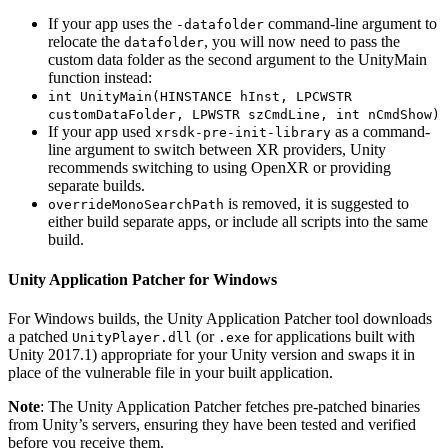
If your app uses the
command-line argument to
-datafolder
relocate the
, you will now need to pass the
datafolder
custom data folder as the second argument to the UnityMain
function instead:
int UnityMain(HINSTANCE hInst, LPCWSTR
customDataFolder, LPWSTR szCmdLine, int nCmdShow)
If your app used
as a command-
xrsdk-pre-init-library
line argument to switch between XR providers, Unity
recommends switching to using OpenXR or providing
separate builds.
is removed, it is suggested to
overrideMonoSearchPath
either build separate apps, or include all scripts into the same
build.
Unity Application Patcher for Windows
For Windows builds, the Unity Application Patcher tool downloads
a patched
(or
for applications built with
UnityPlayer.dll
.exe
Unity 2017.1) appropriate for your Unity version and swaps it in
place of the vulnerable file in your built application.
Note
: The Unity Application Patcher fetches pre‑patched binaries
from Unity’s servers, ensuring they have been tested and verified
before you receive them.