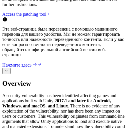
Откройте для себя более 25 платформ, которые поддерживает
Достигнуть операционного совершенства
Не использовали Unity раньше? Начните свое путешествие
further instructions.
Дополнительная информация
Присоединяйтесь к разработчикам, креаторам и инсайдерам
Unity
Торговля
Практические руководства
Access the patching tool
Истории успеха
Награды Unity
LiveOps
Преобразовать опыт в магазине в онлайн-опыт
Практические советы и лучшие практики
Истории успеха из реальной жизни
Празднование Unity-креаторов по всему миру
Анализ после запуска и операции с живыми играми
Образование
Развивайте
Эта веб-страница была переведена с помощью машинного
Автомобильная отрасль
Руководства по лучшим практикам
перевода для вашего удобства. Мы не можем гарантировать
Увеличьте инновации и впечатления в автомобиле
Для студентов
Советы и хитрости от экспертов
точность или надежность переведенного контента. Если у вас
Привлечение пользователей
Посмотреть все отрасли
Запустите свою карьеру
есть вопросы о точности переведенного контента,
Будьте замечены и привлекайте мобильных пользователей
обращайтесь к официальной английской версии веб-
Демонстрационные проекты
Для преподавателей
страницы.
Демо-версии, образцы и строительные блоки
Встроенные покупки
Улучшите свое преподавание
Все ресурсы
Управляйте IAP в магазинах и D2C
Нажмите здесь.
Что нового
Лицензия Education Grant
Монетизация
Принесите мощь Unity в ваше учебное заведение
Блог
Соединяйте игроков с подходящими играми
Overview
Обновления, информация и технические советы
Рекламируйте с помощью Unity
Монетизируйте с помощью
Программы сертификации
Unity
Докажите свое мастерство в Unity
Примеры использования
Новости
A security vulnerability has been identified affecting games and
Новости, истории и пресс-центр
applications built with Unity
2017.1 and later
for
Android,
Windows, and macOS, and Linux
. There is no evidence of any
Мобильные игры
exploitation of the vulnerability, nor has there been any impact on
Создавайте и развивайте мобильные хиты с Unity
users or customers. This vulnerability originates from command-line
arguments that allow Unity applications to load and execute native
Инди-игры
and managed extensions. To understand how the vulnerability could