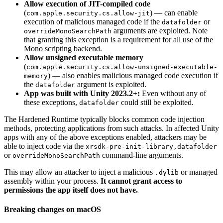
Allow execution of JIT-compiled code
(
) — can enable
com.apple.security.cs.allow-jit
execution of malicious managed code if the
or
datafolder
arguments are exploited. Note
overrideMonoSearchPath
that granting this exception is a requirement for all use of the
Mono scripting backend.
Allow unsigned executable memory
(
com.apple.security.cs.allow-unsigned-executable-
) — also enables malicious managed code execution if
memory
the
argument is exploited.
datafolder
App was built with Unity 2023.2+:
Even without any of
these exceptions,
could still be exploited.
datafolder
The Hardened Runtime typically blocks common code injection
methods, protecting applications from such attacks. In affected Unity
apps with any of the above exceptions enabled, attackers may be
able to inject code via the
xrsdk-pre-init-library,datafolder
or
command-line arguments.
overrideMonoSearchPath
This may allow an attacker to inject a malicious
or managed
.dylib
assembly within your process.
It cannot grant access to
permissions the app itself does not have.
Breaking changes on macOS