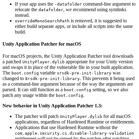
If your app uses the
command-line argument to
-datafolder
relocate the
, we recommend using symlinks
datafolder
instead.
is removed, it is suggested to
overrideMonoSearchPath
either build separate apps, or include all scripts into the same
build.
Unity Application Patcher for macOS
For macOS projects, the Unity Application Patcher tool downloads
a patched
appropriate for your Unity version
UnityPlayer.dylib
and swaps it in place of the vulnerable file in your built application.
The
variable
was
boot.config
xrsdk-pre-init-library
changed to
. This prevents it being used
8rsdk-pre-init-library
as a command-line argument because of the way the arguments are
parsed. It can still function as a
setting, so we also
boot.config
patch any usage within the
.
boot.config
New behavior in Unity Application Patcher 1.3:
The patcher will patch
for all macOS
UnityPlayer.dylib
applications, regardless of Hardened Runtime or entitlements.
Applications that use Hardened Runtime without the
com.apple.security.cs.disable-library-validation
entitlement will not be signed by the patcher after patching.