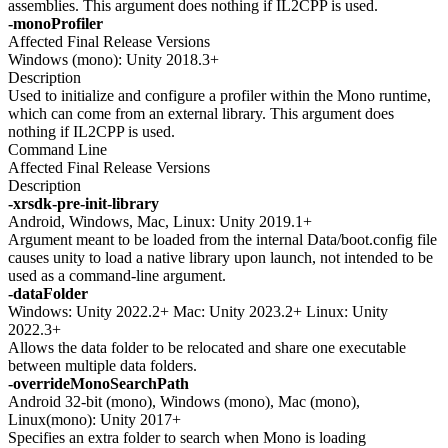
assemblies. This argument does nothing if IL2CPP is used.
-monoProfiler
Affected Final Release Versions
Windows (mono): Unity 2018.3+
Description
Used to initialize and configure a profiler within the Mono runtime,
which can come from an external library. This argument does
nothing if IL2CPP is used.
Command Line
Affected Final Release Versions
Description
-xrsdk-pre-init-library
Android, Windows, Mac, Linux: Unity 2019.1+
Argument meant to be loaded from the internal Data/boot.config file
causes unity to load a native library upon launch, not intended to be
used as a command-line argument.
-dataFolder
Windows: Unity 2022.2+ Mac: Unity 2023.2+ Linux: Unity
2022.3+
Allows the data folder to be relocated and share one executable
between multiple data folders.
-overrideMonoSearchPath
Android 32-bit (mono), Windows (mono), Mac (mono),
Linux(mono): Unity 2017+
Specifies an extra folder to search when Mono is loading