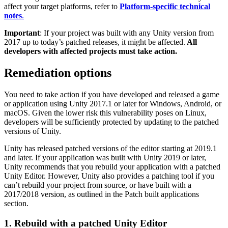
Выпускайте большие игры с небольшими командами
affect your target platforms, refer to
Platform-specific technical
notes
.
XR-игры
Запускайте XR-игры на разных платформах
Important
: If your project was built with any Unity version from
2017 up to today’s patched releases, it might be affected.
All
developers with affected projects must take action.
Многопользовательские игры
Упрощенное создание многопользовательских игр
Remediation options
You need to take action if you have developed and released a game
or application using Unity 2017.1 or later for Windows, Android, or
macOS. Given the lower risk this vulnerability poses on Linux,
developers will be sufficiently protected by updating to the patched
versions of Unity.
Unity has released patched versions of the editor starting at 2019.1
and later. If your application was built with Unity 2019 or later,
Unity recommends that you rebuild your application with a patched
Unity Editor. However, Unity also provides a patching tool if you
can’t rebuild your project from source, or have built with a
2017/2018 version, as outlined in the Patch built applications
section.
1. Rebuild with a patched Unity Editor