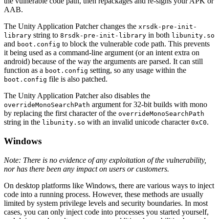
the vulnerable code path, then repackages and re-signs your APK or
AAB.
The Unity Application Patcher changes the
xrsdk-pre-init-
string to
in both
library
8rsdk-pre-init-library
libunity.so
and
to block the vulnerable code path. This prevents
boot.config
it being used as a command-line argument (or an intent extra on
android) because of the way the arguments are parsed. It can still
function as a
setting, so any usage within the
boot.config
file is also patched.
boot.config
The Unity Application Patcher also disables the
argument for 32-bit builds with mono
overrideMonoSearchPath
by replacing the first character of the
overrideMonoSearchPath
string in the
with an invalid unicode character
.
libunity.so
0xC0
Windows
Note: There is no evidence of any exploitation of the vulnerability,
nor has there been any impact on users or customers.
On desktop platforms like Windows, there are various ways to inject
code into a running process. However, these methods are usually
limited by system privilege levels and security boundaries. In most
cases, you can only inject code into processes you started yourself,