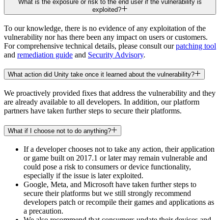
What is the exposure or risk to the end user if the vulnerability is
exploited?
To our knowledge, there is no evidence of any exploitation of the
vulnerability nor has there been any impact on users or customers.
For comprehensive technical details, please consult our
patching tool
and
remediation guide
and
Security Advisory
.
What action did Unity take once it learned about the vulnerability?
We proactively provided fixes that address the vulnerability and they
are already available to all developers. In addition, our platform
partners have taken further steps to secure their platforms.
What if I choose not to do anything?
If a developer chooses not to take any action, their application
or game built on 2017.1 or later may remain vulnerable and
could pose a risk to consumers or device functionality,
especially if the issue is later exploited.
Google, Meta, and Microsoft have taken further steps to
secure their platforms but we still strongly recommend
developers patch or recompile their games and applications as
a precaution.
We also recommend that consumers update their devices and