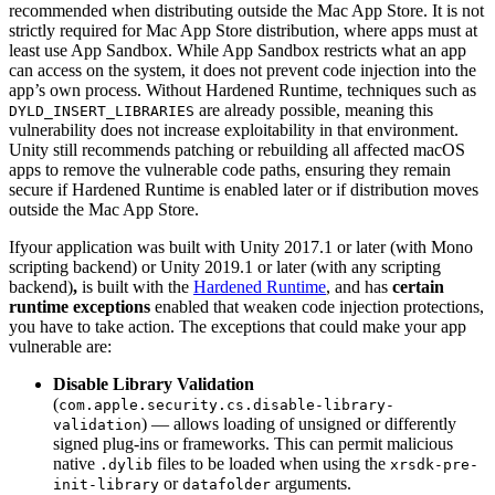
recommended when distributing outside the Mac App Store. It is not
strictly required for Mac App Store distribution, where apps must at
least use App Sandbox. While App Sandbox restricts what an app
can access on the system, it does not prevent code injection into the
app’s own process. Without Hardened Runtime, techniques such as
are already possible, meaning this
DYLD_INSERT_LIBRARIES
vulnerability does not increase exploitability in that environment.
Unity still recommends patching or rebuilding all affected macOS
apps to remove the vulnerable code paths, ensuring they remain
secure if Hardened Runtime is enabled later or if distribution moves
outside the Mac App Store.
Ifyour application was built with Unity 2017.1 or later (with Mono
scripting backend) or Unity 2019.1 or later (with any scripting
backend)
,
is built with the
Hardened Runtime
, and has
certain
runtime exceptions
enabled that weaken code injection protections,
you have to take action. The exceptions that could make your app
vulnerable are:
Disable Library Validation
(
com.apple.security.cs.disable-library-
) — allows loading of unsigned or differently
validation
signed plug-ins or frameworks. This can permit malicious
native
files to be loaded when using the
.dylib
xrsdk-pre-
or
arguments.
init-library
datafolder