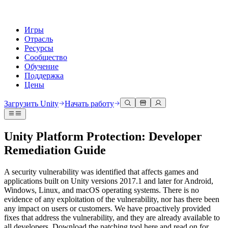
Игры
Отрасль
Ресурсы
Сообщество
Обучение
Поддержка
Цены
Разработка
Примеры использования
Техническая библиотека
Сообщество
Для каждого уровня
Варианты поддержки
Загрузить Unity
Начать работу
Движок Unity
3D сотрудничество
Документация
Обсуждения
Unity Learn
Получить помощь
Создавайте 2D и 3D игры для любой платформы
Создавайте и просматривайте 3D проекты в реальном времени
Освойте навыки Unity бесплатно
Помогаем вам добиться успеха с Unity
Unity Platform Protection: Developer
Официальные руководства пользователя и ссылки на API
Обсуждать, решать проблемы и соединяться
Remediation Guide
Совместная работа
Иммерсивное обучение
Профессиональное обучение
Планы успеха
Инструменты для разработчиков
События
Сотрудничайте и быстро вносите изменения с вашей командой
Обучение в иммерсивных средах
Повышайте уровень своей команды с тренерами Unity
Достигайте своих целей быстрее с помощью экспертов
Версии релизов и трекер проблем
Глобальные и местные события
Загрузить Unity
Не использовали Unity раньше
A security vulnerability was identified that affects games and
Истории сообщества
Пользовательские опыты
FAQ
applications built on Unity versions 2017.1 and later for Android,
План развития
Тарифы и цены
Создавайте интерактивные 3D опыты
С чего начать
Ответы на часто задаваемые вопросы
Windows, Linux, and macOS operating systems. There is no
Обзор предстоящих функций
Made with Unity
Развертывание
Отрасли
Приступите к обучению
evidence of any exploitation of the vulnerability, nor has there been
Показ Unity-креаторов
any impact on users or customers. We have proactively provided
Связаться с нами
fixes that address the vulnerability, and they are already available to
Глоссарий
Многоплатформенность
Производство
Основные пути Unity
Свяжитесь с нашей командой
all developers. Download the patching tool here and read on for
Библиотека технических терминов
Прямые трансляции