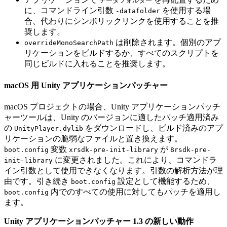
データフォルダー
に、コマンドライン引数
を使用する場
-datafolder
合、代わりにシンボリックリンクを使用することを推
奨します。
は削除されます。個別のアプ
overrideMonoSearchPath
リケーションをビルドするか、すべてのスクリプトを
同じビルドに入れることを推奨します。
macOS 用 Unity アプリケーションパッチャー
macOS プロジェクトの場合、Unity アプリケーションパッチ
ャーツールは、Unity のバージョンに適したパッチ適用済み
の
をダウンロードし、ビルド済みのアプ
UnityPlayer.dylib
リケーションの脆弱なファイルと置き換えます。
変数
が
boot.config
xrsdk-pre-init-library
8rsdk-pre-
に変更されました。これにより、コマンドラ
init-library
イン引数として使用できなくなります。引数の解析方法が理
由です。引き続き
設定として機能するため、
boot.config
内でのすべての使用に対してもパッチを適用し
boot.config
ます。
Unity アプリケーションパッチャー 1.3 の新しい動作