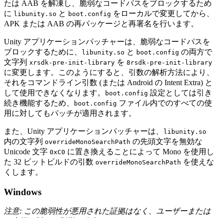
たは AAB を解凍し、脆弱なコードパスをブロックするため
に
と
をローカルで変更してから、
libunity.so
boot.config
APK または AAB の再パッケージと再署名を行います。
Unity アプリケーションパッチャーは、脆弱なコードパスを
ブロックするために、
と
の両方で
libunity.so
boot.config
文字列
を
xrsdk-pre-init-library
8rsdk-pre-init-library
に変更します。このようにすると、引数の解析方法により、
それをコマンドライン引数 (または Android の Intent Extra) と
して使用できなくなります。
設定としては引き
boot.config
続き機能するため、
ファイル内でのすべての使
boot.config
用に対してもパッチが適用されます。
また、Unity アプリケーションパッチャーは、
libunity.so
内の文字列
の先頭文字を無効な
overrideMonoSearchPath
Unicode 文字
に置き換えることによって Mono を使用し
0xC0
た 32 ビットビルドの引数
を使えな
overrideMonoSearchPath
くします。
Windows
注意: この脆弱性が悪用された証拠はなく、ユーザーまたは