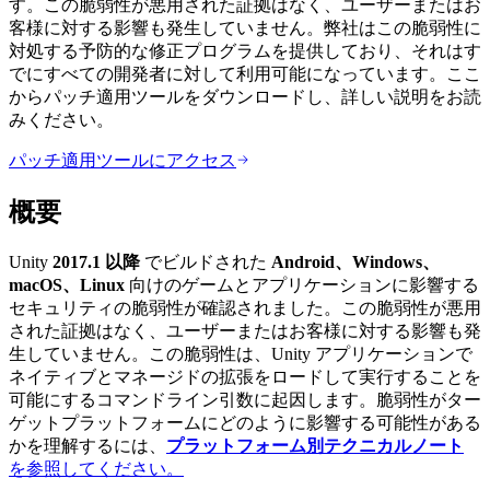
す。この脆弱性が悪用された証拠はなく、ユーザーまたはお
私たちのチームに連絡する
用語集
Unityエッセンシャルパスウェイ
マルチプラットフォーム
製造業
客様に対する影響も発生していません。弊社はこの脆弱性に
ライブストリーム
技術用語のライブラリ
Unity は初めてですか？旅を始めましょう
Unity がサポートする 25 以上のプラットフォームを見る
運用の卓越性を達成する
対処する予防的な修正プログラムを提供しており、それはす
開発者、クリエイター、インサイダーに参加する
インサイト
でにすべての開発者に対して利用可能になっています。ここ
ハウツーガイド
からパッチ適用ツールをダウンロードし、詳しい説明をお読
LiveOps
小売
Unity Awards
ケーススタディ
ローンチ後のインサイトとライブゲームオペレーション
実用的なヒントとベストプラクティス
みください。
店内体験をオンライン体験に変換する
世界中のUnityクリエイターを祝う
実際の成功事例
成長
教育
パッチ適用ツールにアクセス
自動車
ベストプラクティスガイド
詳しく見る
学生向け
イノベーションと車内体験を促進する
概要
専門家のヒントとコツ
発見され、モバイルユーザーを獲得する
キャリアをスタートさせる
すべての業界を見る
Unity
2017.1 以降
でビルドされた
Android、Windows、
デモ
アプリ内課金
教育者向け
macOS、Linux
向けのゲームとアプリケーションに影響する
デモ、サンプル、ビルディングブロック
ストアとD2C全体でIAPを管理
教育を大幅に強化
セキュリティの脆弱性が確認されました。この脆弱性が悪用
すべてのリソース
された証拠はなく、ユーザーまたはお客様に対する影響も発
新機能
収益化
教育機関向けライセンス
生していません。この脆弱性は、Unity アプリケーションで
プレイヤーを適切なゲームに接続する
Unityの力をあなたの機関に持ち込む
ネイティブとマネージドの拡張をロードして実行することを
ブログ
Unity で宣伝
Unity で収益化
可能にするコマンドライン引数に起因します。脆弱性がター
更新情報、情報、技術的ヒント
活用事例
認定教材
ゲットプラットフォームにどのように影響する可能性がある
Unityのマスタリーを証明する
かを理解するには、
プラットフォーム別テクニカルノート
お知らせ
モバイルゲーム
を参照してください。
ニュース、ストーリー、プレスセンター
Unity でモバイル向けヒット作を制作して成長させる