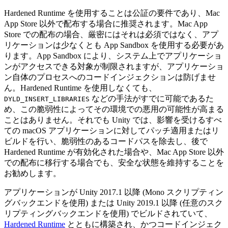
Hardened Runtime を使用することは公証の要件であり、Mac
App Store 以外で配布する場合に推奨されます。Mac App
Store での配布の場合、厳密にはそれは必須ではなく、アプ
リケーションは少なくとも App Sandbox を使用する必要があ
ります。App Sandbox により、システム上でアプリケーショ
ンがアクセスできる対象が制限されますが、アプリケーショ
ン自体のプロセスへのコードインジェクションは防げませ
ん。Hardened Runtime を使用しなくても、
などの手法がすでに可能であるた
DYLD_INSERT_LIBRARIES
め、この脆弱性によってその環境での悪用の可能性が高まる
ことはありません。それでも Unity では、影響を受けるすべ
ての macOS アプリケーションに対してパッチ適用またはリ
ビルドを行い、脆弱性のあるコードパスを除去し、後で
Hardened Runtime が有効化された場合や、Mac App Store 以外
での配布に移行する場合でも、安全な状態を維持することを
お勧めします。
アプリケーションが Unity 2017.1 以降 (Mono スクリプティン
グバックエンドを使用) または Unity 2019.1 以降 (任意のスク
リプティングバックエンドを使用) でビルドされていて、
Hardened Runtime
とともに構築され、かつコードインジェク