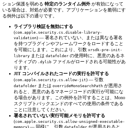
ション保護を弱める
特定のランタイム例外
が有効になって
いる場合は、対処が必要です。アプリケーションを脆弱にす
る例外は以下の通りです。
ライブラリ検証を無効にする
(
com.apple.security.cs.disable-library-
) — 署名されていない、または異なる署名
validation
を持つプラグインやフレームワークをロードすること
を可能にします。これにより、引数
xrsdk-pre-init-
または
の使用時に、悪意のあるネ
library
datafolder
イティブの
ファイルがロードされる可能性があ
.dylib
ります。
JIT コンパイルされたコードの実行を許可する
(
) — 引数
com.apple.security.cs.allow-jit
または
が悪用さ
datafolder
overrideMonoSearchPath
れると、悪意のあるマネージコードの実行が可能にな
る場合があります。この例外を許可することは、Mono
スクリプトバックエンドのすべての使用の条件である
ことに注意してください。
署名されていない実行可能メモリを許可する
(
com.apple.security.cs.allow-unsigned-executable-
) — 同様に、引数
が悪用されると、
memory
datafolder