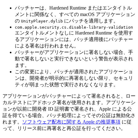
パッチャーは、Hardened Runtime またはエンタイトル
メントに関係なく、すべての macOS アプリケーション
の
にパッチを適用します。
UnityPlayer.dylib
com.apple.security.cs.disable-library-validation
エンタイトルメントなしに Hardened Runtime を使用す
るアプリケーションには、パッチ適用後にパッチャー
による署名は行われません。
パッチャーがアプリケーションに署名しない場合、手
動で署名しないと実行できないという警告が表示され
ます。
この変更により、パッチが適用されたアプリケーショ
ンは、開発者が明示的に再署名しない限り、セキュリ
ティが弱まった状態で実行されなくなります。
アプリケーションがパッチャーによって署名されると、ロー
カルテストにアドホック署名が使用されます。アプリケーシ
ョンが以前に開発者 ID 証明書で署名され、Apple による公
証を得ている場合、パッチ処理によってその公証は無効化さ
れます。
ソフトウェア配布に関する Apple の推奨事項
に従
って、リリース前に再署名と再公証を行ってください。