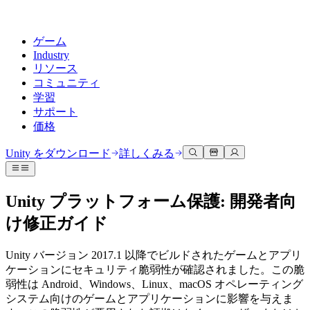
ゲーム
Industry
リソース
コミュニティ
学習
サポート
価格
開発
活用事例
技術ライブラリ
コミュニティハブ
すべてのレベルに対応
サポートオプション
Unity をダウンロード
詳しくみる
Unity Learn
Unityエンジン
3Dコラボレーション
ドキュメント
ディスカッション
ヘルプを得る
無料でUnityスキルをマスターする
任意のプラットフォーム向けに2Dおよび3Dゲームを構築
リアルタイムで3Dプロジェクトを構築およびレビューする
Unityで成功するためのサポート
Unity プラットフォーム保護: 開発者向
公式ユーザーマニュアルとAPIリファレンス
議論、問題解決、つながる
プロフェッショナルトレーニング
け修正ガイド
Success Plan
共同作業
没入型トレーニング
開発者ツール
イベント
Unityトレーナーでチームをレベルアップ
専門的なサポートで目標を早く達成する
チームでの共同作業と迅速なイテレーション
没入型環境でのトレーニング
リリースバージョンと問題追跡
グローバルおよびローカルイベント
Unity初心者向け
Unity をダウンロード
Unity バージョン 2017.1 以降でビルドされたゲームとアプリ
コミュニティストーリー
FAQ
顧客体験
ケーションにセキュリティ脆弱性が確認されました。この脆
よくある質問への回答
ロードマップ
スタートガイド
プランと価格
インタラクティブな3D体験を作成する
弱性は Android、Windows、Linux、macOS オペレーティング
Made with Unity
今後の機能をレビューする
学習を開始しましょう
デプロイ
業界
システム向けのゲームとアプリケーションに影響を与えま
Unityクリエイターの紹介
お問い合わせ