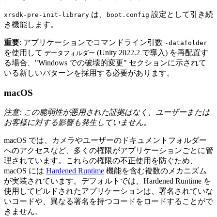
は、
設定として引き続
xrsdk-pre-init-library
boot.config
き機能します。
重要
: アプリケーションでコマンドライン引数
-datafolder
を使用して
(Unity 2022.2 で導入) を再配置す
データフォルダー
る場合、"Windows での破壊的変更" セクションに示されて
いる新しいパターンを採用する必要があります。
macOS
注意: この脆弱性が悪用された証拠はなく、ユーザーまたは
お客様に対する影響も発生していません。
macOS では、カメラやユーザーのドキュメントフォルダー
へのアクセスなど、多くの権限がアプリケーションごとに管
理されています。これらの権限の不正使用を防ぐため、
macOS には
Hardened Runtime
機能を含む複数のメカニズム
が実装されています。デフォルトでは、Hardened Runtime を
使用してビルドされたアプリケーションは、署名されていな
いコードや、異なる署名を持つコードをロードすることがで
きません。