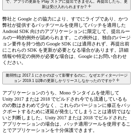
で、アプリの更新を Play ストアに提出できません。再提出したら、更
新は受け入れられますか?
弊社と Google との協力により、すでにライブであり、かつ
弊社が提供するパッチツールを使用してパッチを適用した
Android SDK 向けのアプリケーションに限定して、提出ルー
ルの一時的例外が認められます。この例外は、独自のバージ
ョン要件を持つ他の Google SDK には適用されず、再提出前
にこれらの SDK を更新が必要となる場合があります。詳細
情報や特定の例外が必要な場合は、Google にお問い合わせ
ください。
脆弱性は 2017.1 にさかのぼって影響するのに、なぜエディターバージ
ョン 2019.1 以降の更新しかリリースしなかったのですか?
アプリケーションのうち、Mono ランタイムを使用して
Unity 2017 または 2018 でビルドされ今でも流通しているも
のの数はきわめて少なく、これらのバージョンに修正をバッ
クポートするために遅延が発生してしまうことは適切ではな
いと判断しました。Unity 2017 または 2018 でビルドされた
アプリケーションの場合は、パッチ適用ツールを使用するこ
とでアプリケーションを十分保護できます。