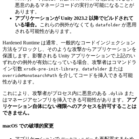
悪意のあるマネージコードの実行が可能になることが
あります。
アプリケーションが Unity 2023.2 以降でビルドされて
いる場合。
これらの例外がなくても
が悪用
datafolder
される可能性があります。
Hardened Runtime は通常、一般的なコードインジェクション
方法をブロックし、そのような攻撃からアプリケーションを
保護します。影響される Unity アプリケーションで上記のい
ずれかの例外が有効になっている場合、攻撃者はコマンドラ
イン引数
または
xrsdk-pre-init-library、datafolder
を介してコードを挿入できる可能
overrideMonoSearchPath
性があります。
これにより、攻撃者がプロセス内に悪意のある
また
.dylib
はマネージアセンブリを挿入できる可能性があります。
アプ
リケーション自体にない権限へのアクセスを許可することは
できません。
macOS での破壊的変更
アプリケーションで
を再配置するため