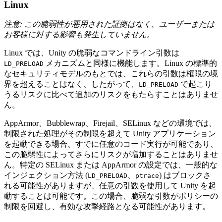
Linux
注意: この脆弱性が悪用された証拠はなく、ユーザーまたは
お客様に対する影響も発生していません。
Linux では、Unity の脆弱なコマンドライン引数は
メカニズムと同様に機能します。Linux の標準的
LD_PRELOAD
なセキュリティモデルのもとでは、これらの引数は権限の境
界を超えることはなく、したがって、
で起こり
LD_PRELOAD
うるリスクに比べて追加のリスクをもたらすことはありませ
ん。
AppArmor、Bubblewrap、Firejail、SELinux などの環境では、
制限された処理がその制限を超えて Unity アプリケーション
を起動できる場合、すでに任意のコード実行が可能であり、
この脆弱性によってさらにリスクが増加することはありませ
ん。特定の SELinux または AppArmor の設定では、一般的な
インジェクション方法 (
、
) はブロックさ
LD_PRELOAD
ptrace
れる可能性がありますが、任意の引数を使用して Unity を起
動することは可能です。この場合、脆弱な引数がポリシーの
制限を回避し、有効な攻撃経路となる可能性があります。