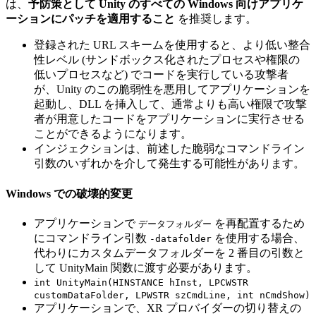
は、
予防策として Unity のすべての Windows 向けアプリケ
ーションにパッチを適用すること
を推奨します。
登録された URL スキームを使用すると、より低い整合
性レベル (サンドボックス化されたプロセスや権限の
低いプロセスなど) でコードを実行している攻撃者
が、Unity のこの脆弱性を悪用してアプリケーションを
起動し、DLL を挿入して、通常よりも高い権限で攻撃
者が用意したコードをアプリケーションに実行させる
ことができるようになります。
インジェクションは、前述した脆弱なコマンドライン
引数のいずれかを介して発生する可能性があります。
Windows での破壊的変更
アプリケーションで
を再配置するため
データフォルダー
にコマンドライン引数
を使用する場合、
-datafolder
代わりにカスタムデータフォルダーを 2 番目の引数と
して UnityMain 関数に渡す必要があります。
int UnityMain(HINSTANCE hInst, LPCWSTR
customDataFolder, LPWSTR szCmdLine, int nCmdShow)
アプリケーションで、XR プロバイダーの切り替えの