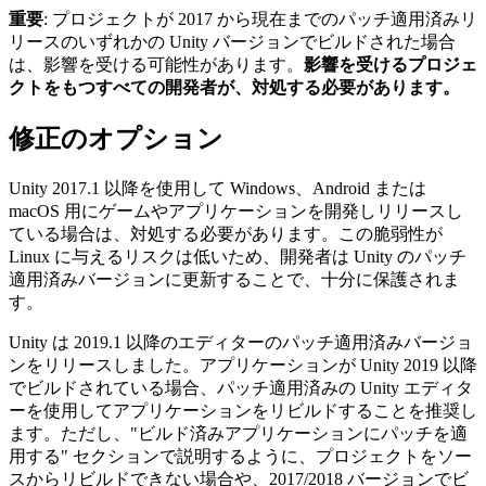
重要
: プロジェクトが 2017 から現在までのパッチ適用済みリ
インディーゲーム
リースのいずれかの Unity バージョンでビルドされた場合
少人数のチームで大規模なゲームを開発する
は、影響を受ける可能性があります。
影響を受けるプロジェ
クトをもつすべての開発者が、対処する必要があります。
XR ゲーム
XR ゲームを複数プラットフォーム向けにローンチする
修正のオプション
マルチプレイヤーゲーム
Unity 2017.1 以降を使用して Windows、Android または
マルチプレイヤーゲーム制作を簡素化
macOS 用にゲームやアプリケーションを開発しリリースし
ている場合は、対処する必要があります。この脆弱性が
Linux に与えるリスクは低いため、開発者は Unity のパッチ
適用済みバージョンに更新することで、十分に保護されま
す。
Unity は 2019.1 以降のエディターのパッチ適用済みバージョ
ンをリリースしました。アプリケーションが Unity 2019 以降
でビルドされている場合、パッチ適用済みの Unity エディタ
ーを使用してアプリケーションをリビルドすることを推奨し
ます。ただし、"ビルド済みアプリケーションにパッチを適
用する" セクションで説明するように、プロジェクトをソー
スからリビルドできない場合や、2017/2018 バージョンでビ