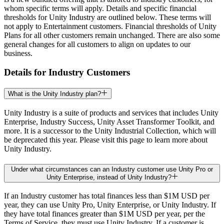
whom specific terms will apply. Details and specific financial
Juegos XR
thresholds for Unity Industry are outlined below. These terms will
Lanza juegos XR en múltiples plataformas
not apply to Entertainment customers. Financial thresholds of Unity
Plans for all other customers remain unchanged. There are also some
Juegos multijugador
general changes for all customers to align on updates to our
Simplifica el desarrollo de juegos multijugador
business.
Details for Industry Customers
What is the Unity Industry plan?
Unity Industry is a suite of products and services that includes Unity
Enterprise, Industry Success, Unity Asset Transformer Toolkit, and
more. It is a successor to the Unity Industrial Collection, which will
be deprecated this year. Please visit this page to learn more about
Unity Industry.
Under what circumstances can an Industry customer use Unity Pro or
Unity Enterprise, instead of Unity Industry?
If an Industry customer has total finances less than $1M USD per
year, they can use Unity Pro, Unity Enterprise, or Unity Industry. If
they have total finances greater than $1M USD per year, per the
Terms of Service, they must use Unity Industry. If a customer is