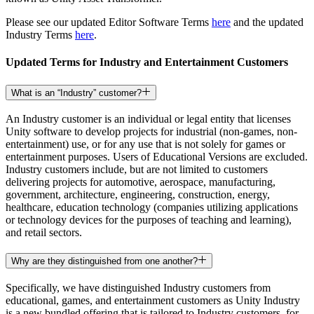
Descubre más de 25 plataformas que Unity soporta
Logra la excelencia operativa
¿No tienes experiencia con Unity? Comienza tu viaje
Información útil
Únete a desarrolladores, creadores e insiders
Please see our updated Editor Software Terms
here
and the updated
LiveOps
Venta minorista
Guías prácticas
Industry Terms
here
.
Casos de estudio
Premios Unity
Perspectivas post-lanzamiento y operaciones de juego en vivo
Transforma las experiencias en tienda en experiencias en línea
Consejos prácticos y mejores prácticas
Historias de éxito en el mundo real
Celebrando a los creadores de Unity en todo el mundo
Expande
Educación
Updated Terms for Industry and Entertainment Customers
Industria automotriz
Guías de mejores prácticas
Adquisición de usuarios
Impulsar la innovación y las experiencias en el automóvil
Para estudiantes
What is an “Industry” customer?
Consejos y trucos de expertos
Hazte descubrir y adquiere usuarios móviles
Ver todas las industrias
Impulsa tu carrera
An Industry customer is an individual or legal entity that licenses
Demostraciones
Compras dentro de la aplicación
Para docentes
Unity software to develop projects for industrial (non-games, non-
Demostraciones, muestras y bloques de construcción
Gestionar las IAP dentro de la aplicación en tiendas físicas y en el
Potencia tu enseñanza
entertainment) use, or for any use that is not solely for games or
Todos los recursos
canal directo al consumidor (D2C).
entertainment purposes. Users of Educational Versions are excluded.
Novedades
Licencia gratuita para fines educativos
Industry customers include, but are not limited to customers
Monetización
Lleva el poder de Unity a tu institución
delivering projects for automotive, aerospace, manufacturing,
Blog
Conecta a los jugadores con los juegos adecuados
government, architecture, engineering, construction, energy,
Actualizaciones, información y consejos técnicos
Publicitar con Unity
Monetizar con Unity
healthcare, education technology (companies utilizing applications
Certificaciones
Casos de uso
or technology devices for the purposes of teaching and learning),
Demuestra tu dominio de Unity
and retail sectors.
Novedades
Noticias, historias y centro de prensa
Juegos móviles
Crea y expande éxitos móviles con Unity
Why are they distinguished from one another?
Specifically, we have distinguished Industry customers from
Juegos independientes
educational, games, and entertainment customers as Unity Industry
Lanza grandes juegos con equipos pequeños
is a new bundled offering that is tailored to Industry customers, for