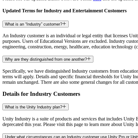
Découvrez plus de 25 plateformes prises en charge par Unity
Atteindre l'excellence opérationnelle
Vous découvrez Unity ? Commencez votre parcours
Informations
Rejoignez les développeurs, créateurs et initiés
Updated Terms for Industry and Entertainment Customers
LiveOps
Distribution
Guides pratiques
Études de cas
Unity Awards
Informations post-lancement et opérations de jeu en direct
Transformer les expériences en magasin en expériences en ligne
Conseils pratiques et meilleures pratiques
Histoires de succès dans le monde réel
Célébration des créateurs Unity dans le monde entier
Développez
Formation
What is an “Industry” customer?
Automobile
An Industry customer is an individual or legal entity that licenses Uni
Guides des meilleures pratiques
Acquisition de nouveaux joueurs
Stimulez l'innovation et les expériences en voiture
Pour les étudiants
purposes. Users of Educational Versions are excluded. Industry custom
Conseils et astuces d'experts
Faites-vous découvrir et acquérez des utilisateurs mobiles
Voir toutes les industries
Démarrez votre carrière
engineering, construction, energy, healthcare, education technology (c
Démos
Achats intégrés
Pour les enseignants
Why are they distinguished from one another?
Démos, échantillons et éléments de base
Gérer IAP entre les magasins et D2C
Boostez votre enseignement
Toutes les ressources
Specifically, we have distinguished Industry customers from education
Nouveautés
Monétisation
Licence d'enseignement subventionnée
terms will apply. Details and specific financial thresholds for Unity I
Connectez les joueurs avec les bons jeux
Apportez la puissance de Unity à votre institution
remain unchanged. There are also some general changes for all custome
Blog
Faites de la publicité avec Unity
Monétisez avec Unity
Mises à jour, informations et conseils techniques
Cas d’utilisation
Certifications
Details for Industry Customers
Prouvez votre maîtrise de Unity
Actualités
Jeux mobiles
What is the Unity Industry plan?
Actualités, histoires et centre de presse
Créez et développez des succès mobiles avec Unity
Unity Industry is a suite of products and services that includes Unity 
Jeux indépendants
deprecated this year. Please visit this page to learn more about Unity I
Lancez de grands jeux avec de petites équipes
Under what circumstances can an Industry customer use Unity Pro or Unity