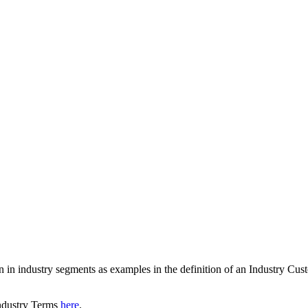
on in industry segments as examples in the definition of an Industry Cu
ndustry Terms
here
.