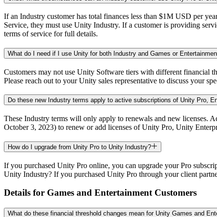
Jeux XR
Lancez des jeux XR sur plusieurs plateformes
If an Industry customer has total finances less than $1M USD per year
Service, they must use Unity Industry. If a customer is providing serv
Jeux multijoueur
terms of service for full details.
Simplifiez le développement de jeux multijoueurs
What do I need if I use Unity for both Industry and Games or Entertainmen
Customers may not use Unity Software tiers with different financial th
Please reach out to your Unity sales representative to discuss your spe
Do these new Industry terms apply to active subscriptions of Unity Pro, En
These Industry terms will only apply to renewals and new licenses. Add
October 3, 2023) to renew or add licenses of Unity Pro, Unity Enterpr
How do I upgrade from Unity Pro to Unity Industry?
If you purchased Unity Pro online, you can upgrade your Pro subscri
Unity Industry? If you purchased Unity Pro through your client partne
Details for Games and Entertainment Customers
What do these financial threshold changes mean for Unity Games and En