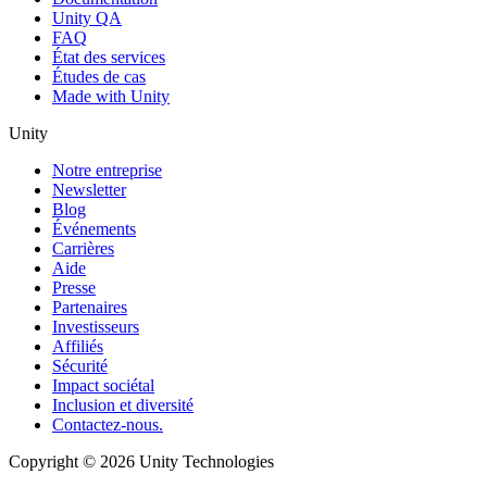
Unity QA
FAQ
État des services
Études de cas
Made with Unity
Unity
Notre entreprise
Newsletter
Blog
Événements
Carrières
Aide
Presse
Partenaires
Investisseurs
Affiliés
Sécurité
Impact sociétal
Inclusion et diversité
Contactez-nous.
Copyright © 2026 Unity Technologies