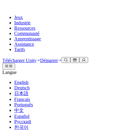
Jeux
Industrie
Ressources
Communauté
Apprentissage
Assistance
Tarifs
Développer
Cas d’utilisation
Bibliothèque technique
Centre communautaire
Pour tous les niveaux
Options d'assistance
Télécharger Unity
Démarrer
Moteur Unity
Collaboration 3D
Documentation
Discussions
Unity Learn
Obtenir de l'aide
Langue
Créez des jeux 2D et 3D pour n'importe quelle plateforme
Construisez et révisez des projets 3D en temps réel
Maîtrisez les compétences Unity gratuitement
Vous aider à réussir avec Unity
Manuels d'utilisation officiels et références API
Discuter, résoudre des problèmes et se connecter
English
Collaboration
Formation immersive
Formation professionnelle
Plans de succès
Deutsch
Outils de développement
Événements
Collaborez et itérez rapidement avec votre équipe
Entraînez-vous dans des environnements immersifs
Améliorez votre équipe avec des formateurs Unity
Atteignez vos objectifs plus rapidement avec un support expert
日本語
Versions de publication et suivi des problèmes
Événements mondiaux et locaux
Télécharger Unity
Vous découvrez Unity ?
Français
Histoires de la communauté
Expériences client
FAQ
Português
Feuille de route
Offres et tarifs
Créez des expériences interactives 3D
Démarrer
Réponses aux questions courantes
中文
Examiner les fonctionnalités à venir
Made with Unity
Déployez
Secteurs
Démarrez votre apprentissage
Español
Mise en avant des créateurs Unity
Русский
Contactez-nous.
Glossaire
한국어
Multiplateforme
Fabrication
Parcours essentiels Unity
Connectez-vous avec notre équipe
Bibliothèque de termes techniques
Diffusions en direct