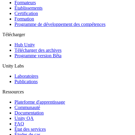
Jeux XR
Formateurs
Lancez des jeux XR sur plusieurs plateformes
Établissements
Certification
Formation
Jeux multijoueur
Programme de développement des compétences
Simplifiez le développement de jeux multijoueurs
Télécharger
Hub Unity
Télécharger des archives
Programme version Bêta
Unity Labs
Laboratoires
Publications
Ressources
Plateforme d'apprentissage
Communauté
Documentation
Unity QA
FAQ
État des services
Études de cas