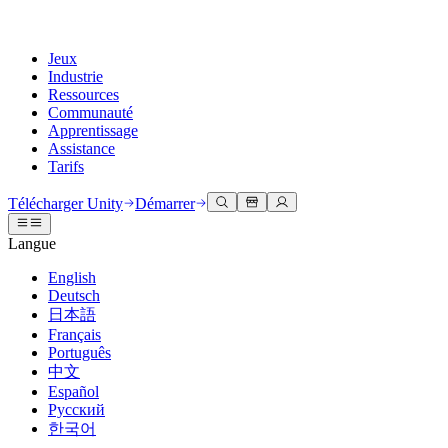
Jeux
Industrie
Ressources
Communauté
Apprentissage
Assistance
Tarifs
Développer
Cas d’utilisation
Bibliothèque technique
Centre communautaire
Pour tous les niveaux
Options d'assistance
Télécharger Unity
Démarrer
Moteur Unity
Collaboration 3D
Documentation
Discussions
Unity Learn
Obtenir de l'aide
Langue
Créez des jeux 2D et 3D pour n'importe quelle plateforme
Construisez et révisez des projets 3D en temps réel
Maîtrisez les compétences Unity gratuitement
Vous aider à réussir avec Unity
Manuels d'utilisation officiels et références API
Discuter, résoudre des problèmes et se connecter
English
Collaboration
Formation immersive
Formation professionnelle
Plans de succès
Deutsch
Outils de développement
Événements
Collaborez et itérez rapidement avec votre équipe
Entraînez-vous dans des environnements immersifs
Améliorez votre équipe avec des formateurs Unity
Atteignez vos objectifs plus rapidement avec un support expert
日本語
Versions de publication et suivi des problèmes
Événements mondiaux et locaux
Télécharger Unity
Vous découvrez Unity ?
Français
Histoires de la communauté
Expériences client
FAQ
Português
Feuille de route
Offres et tarifs
Créez des expériences interactives 3D
Démarrer
Réponses aux questions courantes
中文
Examiner les fonctionnalités à venir
Made with Unity
Déployez
Secteurs
Démarrez votre apprentissage
Español
Mise en avant des créateurs Unity
Русский
Contactez-nous.
Glossaire
한국어
Multiplateforme
Fabrication
Parcours essentiels Unity
Connectez-vous avec notre équipe
Bibliothèque de termes techniques
Diffusions en direct