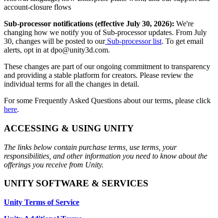
account-closure flows
Jogos XR
Lance jogos XR em várias plataformas
Sub-processor notifications (effective July 30, 2026):
We're
changing how we notify you of Sub-processor updates. From July
30, changes will be posted to our
Sub-processor list
. To get email
Jogos com multijogador
alerts, opt in at dpo@unity3d.com.
Simplifique o desenvolvimento de jogos multiplayer
These changes are part of our ongoing commitment to transparency
and providing a stable platform for creators. Please review the
individual terms for all the changes in detail.
For some Frequently Asked Questions about our terms, please click
here
.
ACCESSING & USING UNITY
The links below contain purchase terms, use terms, your
responsibilities, and other information you need to know about the
offerings you receive from Unity.
UNITY SOFTWARE & SERVICES
Unity Terms of Service