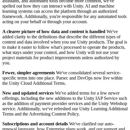
Descubra mais de 25 plataformas que o Unity suporta
Alcançar excelência operacional
É iniciante no Unity? Comece sua jornada
assistants, and automated tools become more common, we've
Insights
Junte-se a desenvolvedores, criadores e insiders
spelled out how they can interact with Unity. AI and machine
learning systems can access the platform through an authorized
LiveOps
Varejo
Tutoriais
framework. Additionally, you're responsible for any automated tools
Estudos de caso
Prêmios Unity
Insights pós-lançamento e operações de jogos ao vivo
Transformar experiências em loja em experiências online
Dicas práticas e melhores práticas
acting on your behalf or through your account.
Histórias de sucesso do mundo real
Celebrando criadores do Unity em todo o mundo
Amplie
Educação
Automotivo
A clearer picture of how data and content is handled
We've
Guias de melhores práticas
Aquisição de usuários
Impulsione a inovação e as experiências dentro do carro
Para estudantes
added clarity to the definitions that describe the different types of
Dicas e truques de especialistas
Seja descoberto e adquira usuários móveis
Veja todas as indústrias
Impulsione sua carreira
content and data involved when you use Unity products. The goal is
to make it easier to follow what's processed to operate the products,
Demonstrações
In-App Purchase
Para educadores
what stays under your control, and how Unity will not use your
Demonstrações, amostras e blocos de construção
Gerencie as IAP em todas as lojas e no modelo D2C (direto ao
Impulsione seu ensino
project materials for product improvements unless authorized by
Todos os recursos
consumidor).
you.
Novidades
Concessão de Licença Educacional
Fewer, simpler agreements
We've consolidated several service-
Monetização
Leve o poder do Unity para sua instituição
specific terms into one place. Parsec and DevOps now live within
Blog
Conecte jogadores com os jogos certos
the Unity Cloud Additional Terms.
Atualizações, informações e dicas técnicas
Anuncie com o Unity
Monetize com o Unity
Certificações
Casos de uso
Prove sua maestria em Unity
New and updated services
We've added terms for a few newer
Notícias
offerings, including the new additions to the Unity IAP Service such
Notícias, histórias e centro de imprensa
Jogos de dispositivos móveis
as the addition of payment provider services and the Unity Webshop
Crie e faça crescer sucessos móveis com o Unity
service. Additionally, we've refreshed our Unity Learning Additional
Terms and the Advertising Content Policy.
Jogos Independentes
Subscriptions and account details
We've clarified our auto-
Lance grandes jogos com pequenas equipes
renewal language, how Enterprise plans work, and our support and