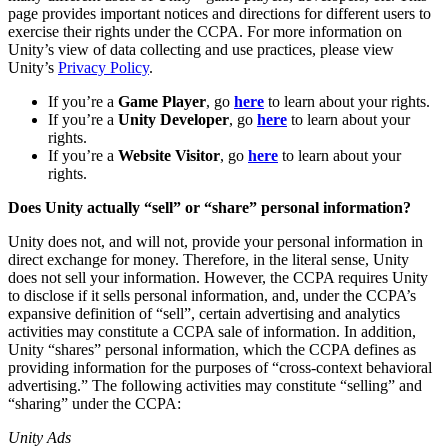
Descubra mais de 25 plataformas que o Unity suporta
Alcançar excelência operacional
É iniciante no Unity? Comece sua jornada
page provides important notices and directions for different users to
Insights
Junte-se a desenvolvedores, criadores e insiders
exercise their rights under the CCPA. For more information on
LiveOps
Varejo
Tutoriais
Unity’s view of data collecting and use practices, please view
Estudos de caso
Prêmios Unity
Insights pós-lançamento e operações de jogos ao vivo
Transformar experiências em loja em experiências online
Dicas práticas e melhores práticas
Unity’s
Privacy Policy
.
Histórias de sucesso do mundo real
Celebrando criadores do Unity em todo o mundo
Amplie
Educação
If you’re a
Game Player
, go
here
to learn about your rights.
Automotivo
Guias de melhores práticas
If you’re a
Unity Developer
, go
here
to learn about your
Aquisição de usuários
Impulsione a inovação e as experiências dentro do carro
Para estudantes
Dicas e truques de especialistas
rights.
Seja descoberto e adquira usuários móveis
Veja todas as indústrias
Impulsione sua carreira
If you’re a
Website Visitor
, go
here
to learn about your
rights.
Demonstrações
In-App Purchase
Para educadores
Demonstrações, amostras e blocos de construção
Gerencie as IAP em todas as lojas e no modelo D2C (direto ao
Impulsione seu ensino
Does Unity actually “sell” or “share” personal information?
Todos os recursos
consumidor).
Novidades
Concessão de Licença Educacional
Unity does not, and will not, provide your personal information in
Monetização
Leve o poder do Unity para sua instituição
direct exchange for money. Therefore, in the literal sense, Unity
Blog
Conecte jogadores com os jogos certos
does not sell your information. However, the CCPA requires Unity
Atualizações, informações e dicas técnicas
Anuncie com o Unity
Monetize com o Unity
to disclose if it sells personal information, and, under the CCPA’s
Certificações
Casos de uso
expansive definition of “sell”, certain advertising and analytics
Prove sua maestria em Unity
activities may constitute a CCPA sale of information. In addition,
Notícias
Unity “shares” personal information, which the CCPA defines as
Notícias, histórias e centro de imprensa
Jogos de dispositivos móveis
providing information for the purposes of “cross-context behavioral
Crie e faça crescer sucessos móveis com o Unity
advertising.” The following activities may constitute “selling” and
“sharing” under the CCPA:
Jogos Independentes
Lance grandes jogos com pequenas equipes
Unity Ads