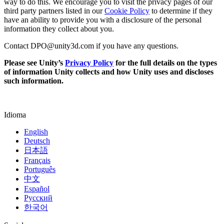
way to do this. We encourage you to visit the privacy pages of our
third party partners listed in our
Cookie Policy
to determine if they
have an ability to provide you with a disclosure of the personal
information they collect about you.
Contact DPO@unity3d.com if you have any questions.
Please see Unity’s
Privacy Policy
for the full details on the types
of information Unity collects and how Unity uses and discloses
such information.
Idioma
English
Deutsch
日本語
Français
Português
中文
Español
Русский
한국어