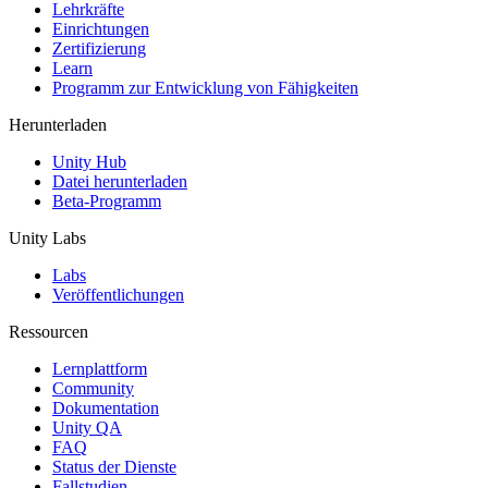
XR-Spiele
Lehrkräfte
XR-Spiele plattformübergreifend starten
Einrichtungen
Zertifizierung
Learn
Multiplayer-Spiele
Programm zur Entwicklung von Fähigkeiten
Vereinfachte Entwicklung von Multiplayer-Spielen
Herunterladen
Unity Hub
Datei herunterladen
Beta-Programm
Unity Labs
Labs
Veröffentlichungen
Ressourcen
Lernplattform
Community
Dokumentation
Unity QA
FAQ
Status der Dienste
Fallstudien