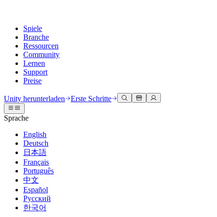
Spiele
Branche
Ressourcen
Community
Lernen
Support
Preise
Entwicklung
Anwendungsfälle
Technische Bibliothek
Community Hub
Für jedes Niveau
Kundendienstoptionen
Unity herunterladen
Erste Schritte
Unity Engine
3D-Zusammenarbeit
Dokumentation
Diskussionen
Unity Learn
Hilfe erhalten
Sprache
Erstellen Sie 2D- und 3D-Spiele für jede Plattform
Erstellen und überprüfen Sie 3D-Projekte in Echtzeit
Meistern Sie Unity-Fähigkeiten kostenlos
Wir helfen Ihnen, mit Unity erfolgreich zu sein
Offizielle Benutzerhandbücher und API-Referenzen
Diskutieren, Probleme lösen und verbinden
English
Zusammenarbeit
Immersive Schulung
Professionelles Training
Erfolgspläne
Deutsch
Entwicklertools
Veranstaltungen
Schnell mit Ihrem Team zusammenarbeiten und iterieren
In immersiven Umgebungen trainieren
Verbessern Sie Ihr Team mit Unity-Trainern
Erreichen Sie Ihre Ziele schneller mit Expertenunterstützung
日本語
Versionsfreigaben und Fehlerverfolgung
Globale und lokale Veranstaltungen
Unity herunterladen
Neu bei Unity
Français
Gemeinschaftsgeschichten
Kundenerlebnisse
FAQ
Português
Roadmap
Abonnements und Preise
Interaktive 3D-Erlebnisse erstellen
Erste Schritte
Antworten auf häufige Fragen
中文
Bevorstehende Funktionen überprüfen
Made with Unity
Bereitstellen
Branchen
Beginnen Sie noch heute mit dem Lernen
Español
Präsentation von Unity-Schöpfern
Русский
Kontakt aufnehmen
Glossar
한국어
Multiplattform
Fertigung
Unity Essential Pathways
Verbinden Sie sich mit unserem Team
Bibliothek technischer Begriffe
Livestreams