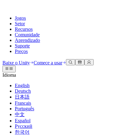
Jogos
Setor
Recursos
Comunidade
Aprendizado
Suporte
Preços
Desenvolva
Casos de uso
Biblioteca técnica
Central da Comunidade
Para todos os níveis
Opções de suporte
Baixe o Unity
Comece a usar
Engine do Unity
Colaboração 3D
Documentação
Discussões
Unity Learn
Obter ajuda
Idioma
Crie jogos 2D e 3D para qualquer plataforma
Construa e revise projetos 3D em tempo real
Domine habilidades do Unity gratuitamente
Ajudando você a ter sucesso com Unity
Manuais do usuário oficiais e referências de API
Discutir, resolver problemas e conectar
English
Colaboração
Treinamento imersivo
Treinamento profissional
Planos de sucesso
Deutsch
Ferramentas de desenvolvedor
Eventos
Colabore e itere rapidamente com sua equipe
Treine em ambientes imersivos
Aprimore sua equipe com treinadores do Unity
Alcance seus objetivos mais rápido com suporte especializado
日本語
Versões de lançamento e rastreador de problemas
Eventos globais e locais
Baixe o Unity
É iniciante no Unity?
Français
Histórias da comunidade
Experiências do cliente
Perguntas frequentes
Português
Roteiro
Planos e preços
Crie experiências interativas em 3D
Conceitos básicos
Respostas para perguntas comuns
中文
Revisar recursos futuros
Made with Unity
Implante
Setores
Inicie seu aprendizado
Español
Mostrando criadores do Unity
Русский
Entre em contato conosco
Glossário
한국어
Multiplataforma
Manufatura
Caminhos Essenciais do Unity
Conecte-se com nossa equipe
Biblioteca de termos técnicos
Transmissões ao vivo