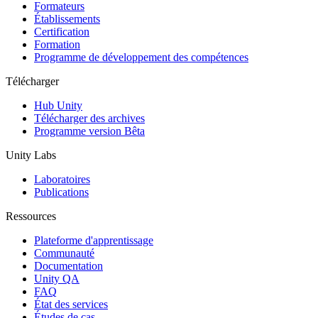
Jeux XR
Formateurs
Lancez des jeux XR sur plusieurs plateformes
Établissements
Certification
Formation
Jeux multijoueur
Programme de développement des compétences
Simplifiez le développement de jeux multijoueurs
Télécharger
Hub Unity
Télécharger des archives
Programme version Bêta
Unity Labs
Laboratoires
Publications
Ressources
Plateforme d'apprentissage
Communauté
Documentation
Unity QA
FAQ
État des services
Études de cas