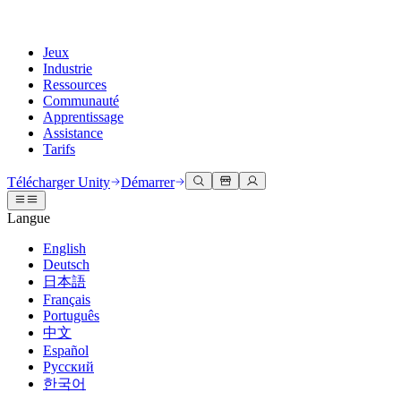
Jeux
Industrie
Ressources
Communauté
Apprentissage
Assistance
Tarifs
Développer
Cas d’utilisation
Bibliothèque technique
Centre communautaire
Pour tous les niveaux
Options d'assistance
Télécharger Unity
Démarrer
Moteur Unity
Collaboration 3D
Documentation
Discussions
Unity Learn
Obtenir de l'aide
Langue
Créez des jeux 2D et 3D pour n'importe quelle plateforme
Construisez et révisez des projets 3D en temps réel
Maîtrisez les compétences Unity gratuitement
Vous aider à réussir avec Unity
Manuels d'utilisation officiels et références API
Discuter, résoudre des problèmes et se connecter
English
Collaboration
Formation immersive
Formation professionnelle
Plans de succès
Deutsch
Outils de développement
Événements
Collaborez et itérez rapidement avec votre équipe
Entraînez-vous dans des environnements immersifs
Améliorez votre équipe avec des formateurs Unity
Atteignez vos objectifs plus rapidement avec un support expert
日本語
Versions de publication et suivi des problèmes
Événements mondiaux et locaux
Télécharger Unity
Vous découvrez Unity ?
Français
Histoires de la communauté
Expériences client
FAQ
Português
Feuille de route
Offres et tarifs
Créez des expériences interactives 3D
Démarrer
Réponses aux questions courantes
中文
Examiner les fonctionnalités à venir
Made with Unity
Déployez
Secteurs
Démarrez votre apprentissage
Español
Mise en avant des créateurs Unity
Русский
Contactez-nous.
Glossaire
한국어
Multiplateforme
Fabrication
Parcours essentiels Unity
Connectez-vous avec notre équipe
Bibliothèque de termes techniques
Diffusions en direct