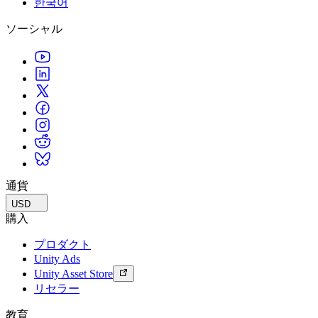
한국어
私たちのチームに連絡する
用語集
Unityエッセンシャルパスウェイ
マルチプラットフォーム
製造業
ライブストリーム
ソーシャル
技術用語のライブラリ
Unity は初めてですか？旅を始めましょう
Unity がサポートする 25 以上のプラットフォームを見る
運用の卓越性を達成する
開発者、クリエイター、インサイダーに参加する
インサイト
ハウツーガイド
LiveOps
小売
Unity Awards
ケーススタディ
ローンチ後のインサイトとライブゲームオペレーション
実用的なヒントとベストプラクティス
店内体験をオンライン体験に変換する
世界中のUnityクリエイターを祝う
実際の成功事例
成長
教育
自動車
ベストプラクティスガイド
詳しく見る
学生向け
イノベーションと車内体験を促進する
専門家のヒントとコツ
発見され、モバイルユーザーを獲得する
キャリアをスタートさせる
すべての業界を見る
デモ
アプリ内課金
教育者向け
デモ、サンプル、ビルディングブロック
通貨
ストアとD2C全体でIAPを管理
教育を大幅に強化
すべてのリソース
USD
新機能
収益化
教育機関向けライセンス
購入
プレイヤーを適切なゲームに接続する
Unityの力をあなたの機関に持ち込む
プロダクト
ブログ
Unity で宣伝
Unity で収益化
Unity Ads
更新情報、情報、技術的ヒント
活用事例
認定教材
Unity Asset Store
Unityのマスタリーを証明する
リセラー
お知らせ
モバイルゲーム
ニュース、ストーリー、プレスセンター
Unity でモバイル向けヒット作を制作して成長させる
教育