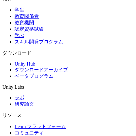
学生
インディーゲーム
教育関係者
少人数のチームで大規模なゲームを開発する
教育機関
認定資格試験
XR ゲーム
学ぶ
XR ゲームを複数プラットフォーム向けにローンチする
スキル開発プログラム
マルチプレイヤーゲーム
ダウンロード
マルチプレイヤーゲーム制作を簡素化
Unity Hub
ダウンロードアーカイブ
ベータプログラム
Unity Labs
ラボ
研究論文
リソース
Learn プラットフォーム
コミュニティ