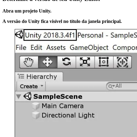
Jogos XR
Lance jogos XR em várias plataformas
Abra um projeto Unity.
Jogos com multijogador
A versão do Unity fica visível no título da janela principal.
Simplifique o desenvolvimento de jogos multiplayer