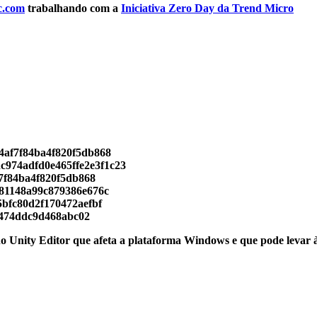
c.com
trabalhando com a
Iniciativa Zero Day da Trend Micro
midor).
c4af7f84ba4f820f5db868
dc974adfd0e465ffe2e3f1c23
f7f84ba4f820f5db868
c81148a99c879386e676c
5bfc80d2f170472aefbf
2474ddc9d468abc02
 no Unity Editor que afeta a plataforma Windows e que pode levar