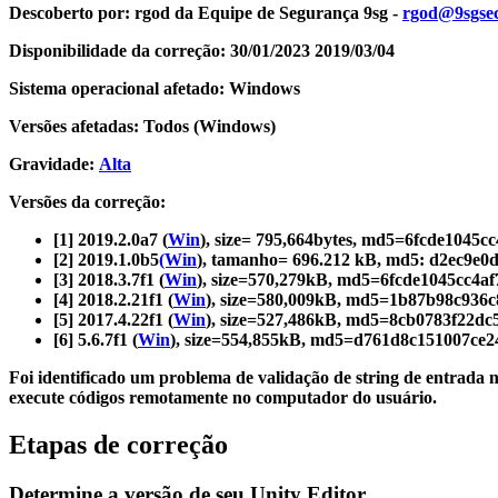
Descubra mais de 25 plataformas que o Unity suporta
Alcançar excelência operacional
É iniciante no Unity? Comece sua jornada
Descoberto por:
rgod da Equipe de Segurança 9sg -
rgod@9sgse
Insights
Junte-se a desenvolvedores, criadores e insiders
LiveOps
Varejo
Tutoriais
Disponibilidade da correção: 30/01/2023 2019/03/04
Estudos de caso
Prêmios Unity
Insights pós-lançamento e operações de jogos ao vivo
Transformar experiências em loja em experiências online
Dicas práticas e melhores práticas
Histórias de sucesso do mundo real
Celebrando criadores do Unity em todo o mundo
Amplie
Educação
Sistema operacional afetado:
Windows
Automotivo
Versões afetadas:
Todos (Windows)
Guias de melhores práticas
Aquisição de usuários
Impulsione a inovação e as experiências dentro do carro
Para estudantes
Dicas e truques de especialistas
Seja descoberto e adquira usuários móveis
Veja todas as indústrias
Impulsione sua carreira
Gravidade:
Alta
Demonstrações
In-App Purchase
Para educadores
Versões da correção:
Demonstrações, amostras e blocos de construção
Gerencie as IAP em todas as lojas e no modelo D2C (direto ao consu
Impulsione seu ensino
Todos os recursos
[1] 2019.2.0a7 (
Win
), size= 795,664bytes, md5=6fcde1045c
Novidades
[2] 2019.1.0b5
(Win
), tamanho= 696.212 kB, md5: d2ec9e0
Monetização
Concessão de Licença Educacional
[3] 2018.3.7f1 (
Win
), size=570,279kB, md5=6fcde1045cc4a
Conecte jogadores com os jogos certos
Leve o poder do Unity para sua instituição
[4] 2018.2.21f1 (
Win
), size=580,009kB, md5=1b87b98c936
Blog
Anuncie com o Unity
Monetize com o Unity
[5] 2017.4.22f1 (
Win
), size=527,486kB, md5=8cb0783f22dc
Atualizações, informações e dicas técnicas
Casos de uso
Certificações
[6] 5.6.7f1 (
Win
), size=554,855kB, md5=d761d8c151007ce
Prove sua maestria em Unity
Notícias
Jogos de dispositivos móveis
Foi identificado um problema de validação de string de entrada
Notícias, histórias e centro de imprensa
Crie e faça crescer sucessos móveis com o Unity
execute códigos remotamente no computador do usuário.
Etapas de correção
Jogos Independentes
Lance grandes jogos com pequenas equipes
Determine a versão de seu Unity Editor