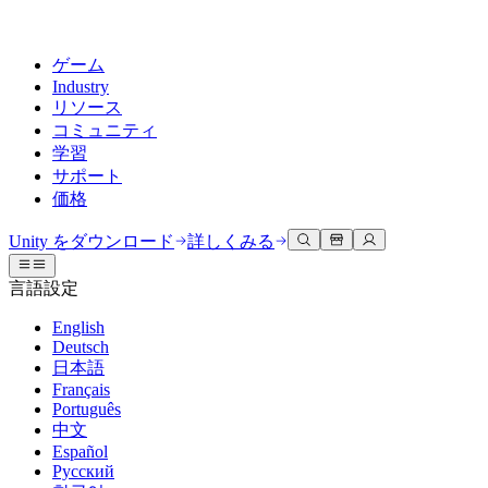
ゲーム
Industry
リソース
コミュニティ
学習
サポート
価格
開発
活用事例
技術ライブラリ
コミュニティハブ
すべてのレベルに対応
サポートオプション
Unity をダウンロード
詳しくみる
Unity Learn
Unityエンジン
3Dコラボレーション
ドキュメント
ディスカッション
ヘルプを得る
言語設定
無料でUnityスキルをマスターする
任意のプラットフォーム向けに2Dおよび3Dゲームを構築
リアルタイムで3Dプロジェクトを構築およびレビューする
Unityで成功するためのサポート
公式ユーザーマニュアルとAPIリファレンス
議論、問題解決、つながる
English
プロフェッショナルトレーニング
Deutsch
Success Plan
共同作業
没入型トレーニング
開発者ツール
イベント
日本語
Unityトレーナーでチームをレベルアップ
専門的なサポートで目標を早く達成する
チームでの共同作業と迅速なイテレーション
没入型環境でのトレーニング
リリースバージョンと問題追跡
グローバルおよびローカルイベント
Français
Unity初心者向け
Unity をダウンロード
Português
コミュニティストーリー
FAQ
顧客体験
中文
よくある質問への回答
ロードマップ
スタートガイド
プランと価格
インタラクティブな3D体験を作成する
Español
Made with Unity
今後の機能をレビューする
学習を開始しましょう
デプロイ
業界
Русский
Unityクリエイターの紹介
お問い合わせ