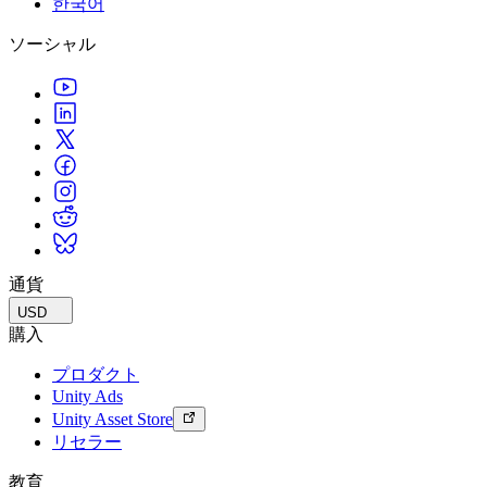
한국어
私たちのチームに連絡する
用語集
Unityエッセンシャルパスウェイ
マルチプラットフォーム
製造業
ライブストリーム
ソーシャル
技術用語のライブラリ
Unity は初めてですか？旅を始めましょう
Unity がサポートする 25 以上のプラットフォームを見る
運用の卓越性を達成する
開発者、クリエイター、インサイダーに参加する
インサイト
ハウツーガイド
LiveOps
小売
Unity Awards
ケーススタディ
ローンチ後のインサイトとライブゲームオペレーション
実用的なヒントとベストプラクティス
店内体験をオンライン体験に変換する
世界中のUnityクリエイターを祝う
実際の成功事例
成長
教育
自動車
ベストプラクティスガイド
詳しく見る
学生向け
イノベーションと車内体験を促進する
専門家のヒントとコツ
発見され、モバイルユーザーを獲得する
キャリアをスタートさせる
すべての業界を見る
デモ
アプリ内課金
教育者向け
デモ、サンプル、ビルディングブロック
通貨
ストアとD2C全体でIAPを管理
教育を大幅に強化
すべてのリソース
USD
新機能
収益化
教育機関向けライセンス
購入
プレイヤーを適切なゲームに接続する
Unityの力をあなたの機関に持ち込む
プロダクト
ブログ
Unity で宣伝
Unity で収益化
Unity Ads
更新情報、情報、技術的ヒント
活用事例
認定教材
Unity Asset Store
Unityのマスタリーを証明する
リセラー
お知らせ
モバイルゲーム
ニュース、ストーリー、プレスセンター
Unity でモバイル向けヒット作を制作して成長させる
教育